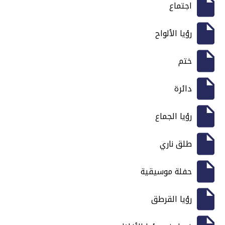
اجتماع
رؤيا الألواح
ختم
دائرة
رؤيا الجماع
طلق ناري
حفلة موسيقية
رؤيا القرطق