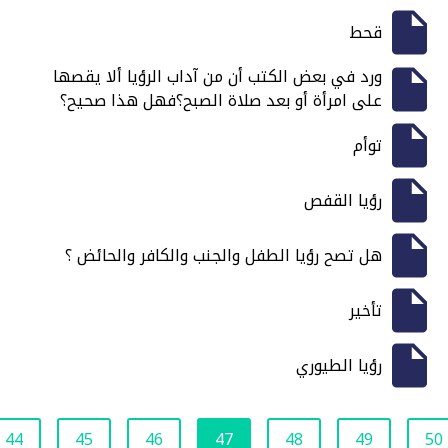
قحط
ورد في بعض الكتب أن من آداب الرؤيا ألا يقصها
على امرأة أو بعد صلاة الصبح؟فهل هذا صحيح؟
توأم
رؤيا القفص
هل تصح رؤيا الطفل والجنب والكافر والحائض ؟
تأخير
رؤيا الطيوري
44
45
46
47
48
49
50