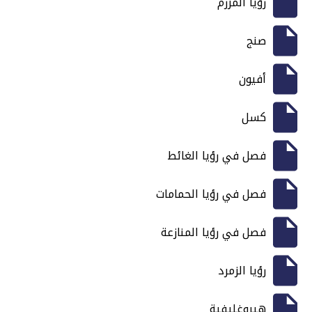
رؤيا المرزم
صنج
أفيون
كسل
فصل في رؤيا الغائط
فصل في رؤيا الحمامات
فصل في رؤيا المنازعة
رؤيا الزمرد
هيروغليفية