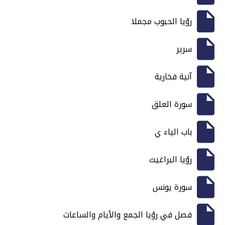
رؤيا الحبوب مجملا
سرير
آنية فخارية
سورة العلق
باب الياء ي
رؤيا البراغيث
سورة يونس
فصل في رؤيا الجمع والأيام والساعات