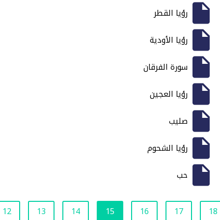
رؤيا القطر
رؤيا الأودية
سورة الفرقان
رؤيا العجين
صليب
رؤيا الشحوم
حب
12
13
14
15
16
17
18