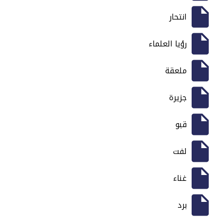
انتحار
رؤيا العلماء
ملعقة
جزيرة
قبو
لفت
غناء
برد