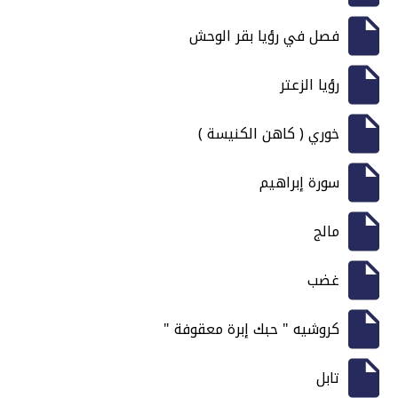
فصل في رؤيا بقر الوحش
رؤيا الزعتر
خوري ( كاهن الكنيسة )
سورة إبراهيم
مالج
غضب
كروشيه " حبك إبرة معقوفة "
تابل