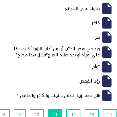
طاولة عرض البضائع
كنغر
بتر
ورد في بعض الكتب أن من آداب الرؤيا ألا يقصها
على امرأة أو بعد صلاة الصبح؟فهل هذا صحيح؟
توأم
رؤيا القفص
هل تصح رؤيا الطفل والجنب والكافر والحائض ؟
8
9
10
11
12
13
14