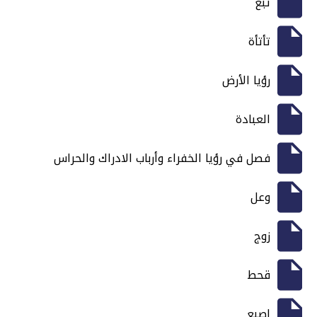
تبغ
تأتأة
رؤيا الأرض
العبادة
فصل في رؤيا الخفراء وأرباب الادراك والحراس
وعل
زوج
قحط
إصبع