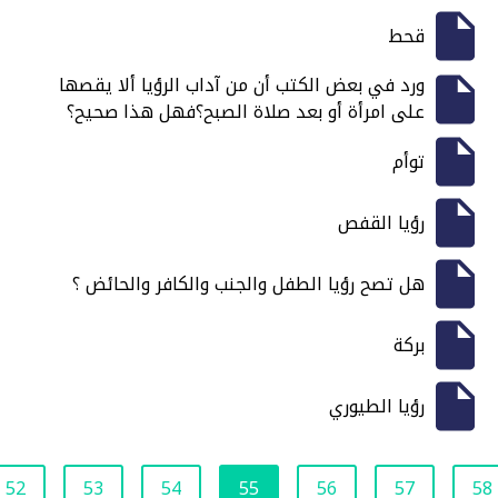
قحط
ورد في بعض الكتب أن من آداب الرؤيا ألا يقصها
على امرأة أو بعد صلاة الصبح؟فهل هذا صحيح؟
توأم
رؤيا القفص
هل تصح رؤيا الطفل والجنب والكافر والحائض ؟
بركة
رؤيا الطيوري
52
53
54
55
56
57
58