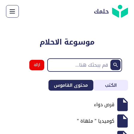
حلمك
موسوعة الاحلام
ازالة
البحث
الكتب
محتوى القاموس
قرص دواء
كوميديا " ملهاة "