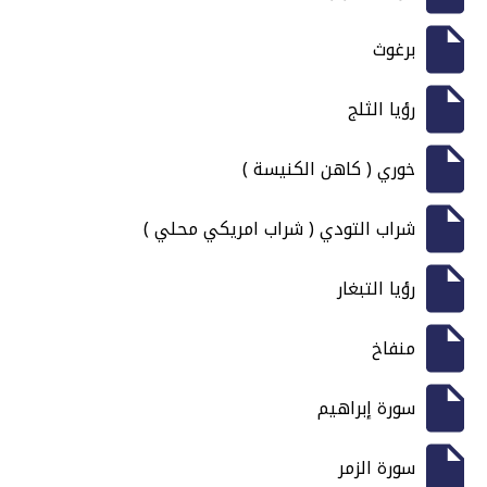
برغوث
رؤيا الثلج
خوري ( كاهن الكنيسة )
شراب التودي ( شراب امريكي محلي )
رؤيا التبغار
منفاخ
سورة إبراهيم
سورة الزمر