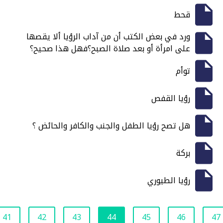
قحط
ورد في بعض الكتب أن من آداب الرؤيا ألا يقصها
على امرأة أو بعد صلاة الصبح؟فهل هذا صحيح؟
توأم
رؤيا القفص
هل تصح رؤيا الطفل والجنب والكافر والحائض ؟
بركة
رؤيا الطيوري
41
42
43
44
45
46
47