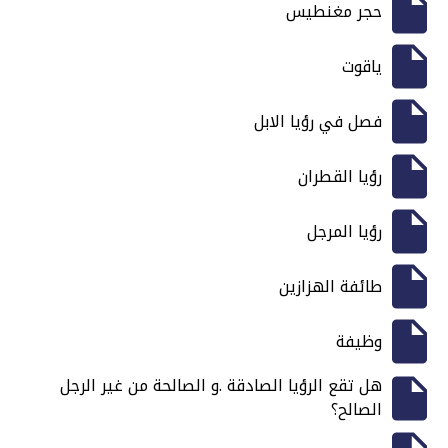
حجر مغنطيس
ياقوت
فصل في رؤيا الابل
رؤيا القطران
رؤيا المرجل
طائفة الهزازين
وظيفة
هل تقع الرؤيا الصادقة .و الصالحة من غير الرجل
الصالح؟