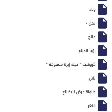
وباء
تجل -
مالج
رؤيا الدباغ
كروشيه " حبك إبرة معقوفة "
تابل
طاولة عرض البضائع
كنغر