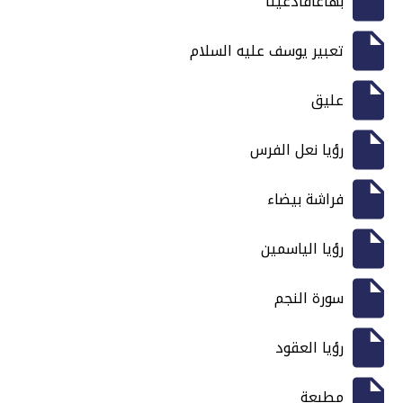
بهاغافادغيتا
تعبير يوسف عليه السلام
عليق
رؤيا نعل الفرس
فراشة بيضاء
رؤيا الياسمين
سورة النجم
رؤيا العقود
مطبعة