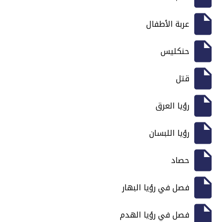
عربة الأطفال
حنكليس
قتل
رؤيا العرق
رؤيا اللبسان
حصاد
فصل في رؤيا البهار
فصل في رؤيا الهدم