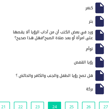
كنغر
بتر
ورد في بعض الكتب أن من آداب الرؤيا ألا يقصها
على امرأة أو بعد صلاة الصبح؟فهل هذا صحيح؟
توأم
رؤيا القفص
هل تصح رؤيا الطفل والجنب والكافر والحائض ؟
بركة
21
22
23
24
25
26
27