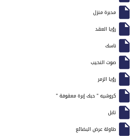
مدبرة منزل
رؤيا العقد
ناسك
صوت النحيب
رؤيا الزمر
كروشيه " حبك إبرة معقوفة "
تابل
طاولة عرض البضائع