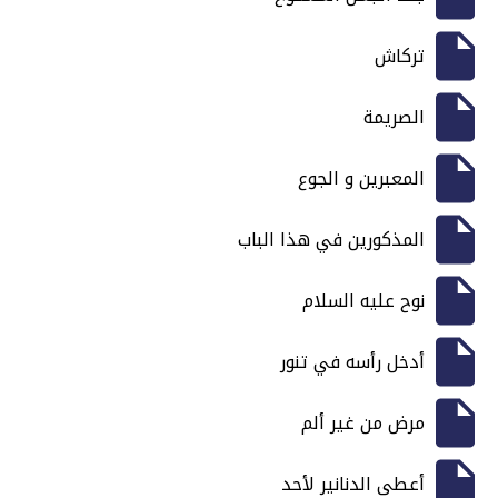
تركاش
الصريمة
المعبرين و الجوع
المذكورين في هذا الباب
نوح عليه السلام
أدخل رأسه في تنور
مرض من غير ألم
أعطى الدنانير لأحد