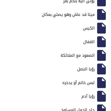
يؤتى اليه بلحم بقر
ميتا قد عاش وهو يصلي بمكان
الكيس
القفال
الصعود مع الملائكة
رؤيا النصل
لبس خاتم أو يدخره
رؤيا آدم
جلد الجمل المسلوخ