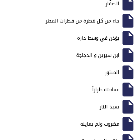
الصفّار
جاء من كل قطرة من قطرات المطر
يؤذن في وسط داره
ابن سيرين و الدجاجة
المنثور
عمامته طرازاً
يعبد النار
مضروب ولم يعاينه