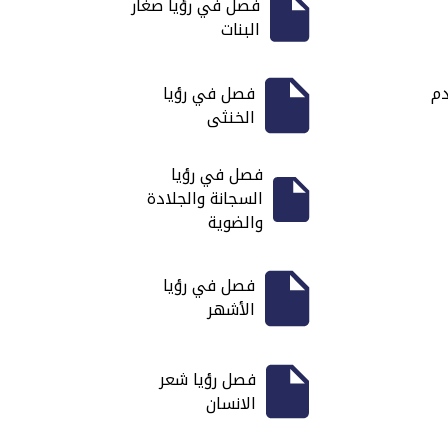
فصل في رؤيا صغار
البنات
دم
فصل في رؤيا
الخنثى
فصل في رؤيا
السجانة والجلادة
والضوية
فصل في رؤيا
الأشهر
فصل رؤيا شعر
الانسان