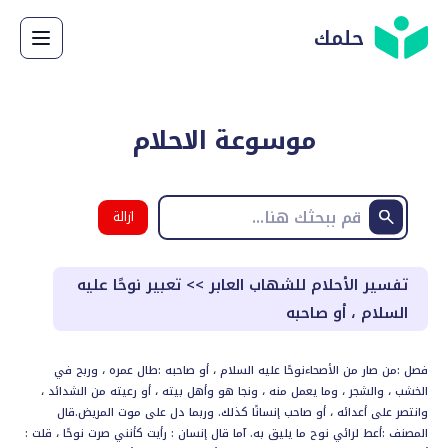
حلمك
موسوعة الاحلام
ازالة
البحث
تفسير الأحلام للشهاب العابر
>>
تعبير نوحًا عليه
السلام ، أو صاحبه
فصل :من صار من الأصحاءنوحًا عليه السلام ، أو صاحبه :طال عمره ، وربح في
الخشب ، والشجر ، وما يعمل منه ، ونجا هو وأهل بيته ، أو رعيته من الشدائد ،
وانتصر على أعدائه ، أو صاحب إنسانًا كذلك. وربما دل على موت المريض.قال
المصنف :أعط لرائي نوح ما يليق به. آما قال إنسان : رأيت كأنني صرت نوحًا ، قلت :