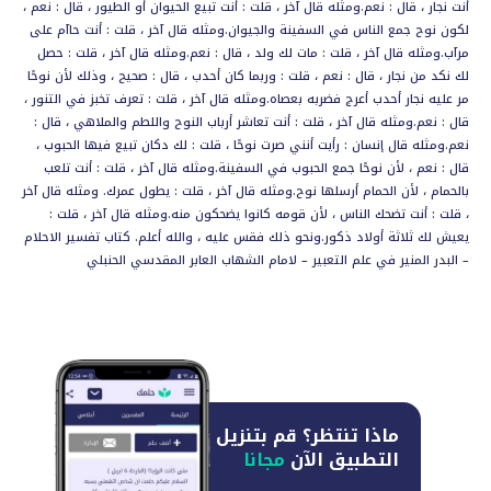
أنت نجار ، قال : نعم.ومثله قال آخر ، قلت : أنت تبيع الحيوان أو الطيور ، قال : نعم ،
لكون نوح جمع الناس في السفينة والجيوان.ومثله قال آخر ، قلت : أنت حاآم على
مرآب.ومثله قال آخر ، قلت : مات لك ولد ، قال : نعم.ومثله قال آخر ، قلت : حصل
لك نكد من نجار ، قال : نعم ، قلت : وربما كان أحدب ، قال : صحيح ، وذلك لأن نوحًا
مر عليه نجار أحدب أعرج فضربه بعصاه.ومثله قال آخر ، قلت : تعرف تخبز في التنور ،
قال : نعم.ومثله قال آخر ، قلت : أنت تعاشر أرباب النوح واللطم والملاهي ، قال :
نعم.ومثله قال إنسان : رأيت أنني صرت نوحًا ، قلت : لك دكان تبيع فيها الحبوب ،
قال : نعم ، لأن نوحًا جمع الحبوب في السفينة.ومثله قال آخر ، قلت : أنت تلعب
بالحمام ، لأن الحمام أرسلها نوح.ومثله قال آخر ، قلت : يطول عمرك. ومثله قال آخر
، قلت : أنت تضحك الناس ، لأن قومه كانوا يضحكون منه.ومثله قال آخر ، قلت :
يعيش لك ثلاثة أولاد ذكور.ونحو ذلك فقس عليه ، والله أعلم. كتاب تفسير الاحلام
– البدر المنير في علم التعبير – لامام الشهاب العابر المقدسي الحنبلي
ماذا تنتظر؟
قم بتنزيل
التطبيق الآن
مجانا