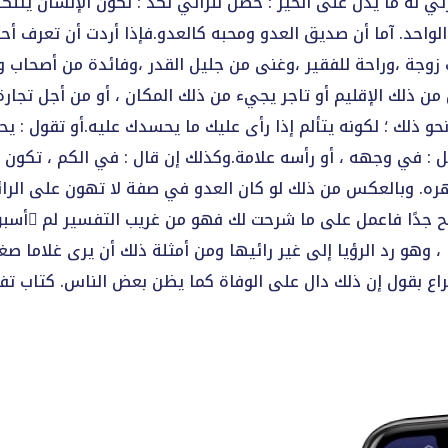
ذا رئي له ما يدل على الخير : حصل للرائي نكد ؛ لكون الإنسان يتن
احد. آما أن صديق العدو ومحبه كالعدو.فإذا أردت أن تعرف أح
وجة ،وراحة للفقير ،وغنى من جليل القدر ،وفائدة من أصحاب و
ذلك الإقليم أو تاجر يجيء من ذلك المكان ، أو من أجل تجارة.وا
ونحو ذلك ؛ لكونه يتألم إذا رأى عليك ما يحسدك عليه.أو تقول
ل : في وجهه ، أو رأسه علامة.وكذلك إن قال : في الكم ، تكون
 ظهره. وبالعكس من ذلك لو كان العدو في صفة لا تهون على الرائ
جدًا فاعمل على ما شرحت لك فهو من غريب التفسير لم ُأسبق ا
 وهو رد الرؤيا إلى غير رائيها ومن أمثلة ذلك أن يرى غلاما صغ
لإسراع بقول إن ذلك دال على الوفاة كما يظن بعض الناس. كتاب تفس