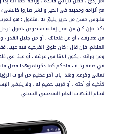
أمر ردئ ، حصل للرائي فائدة ، وراحة. كما أنه إ
مع ألزامه ومحبيه في الخير والشر صاروا كالشيء الو
ملبوس حسن من حرير يليق به ،فتقول : هو للعزب ز
نكد. فإن كان من عمل إقليم مخصوص ،تقول : رجل من 
من معارفك ، أو من غلمانك ، أو من جليل القدر ، 
العلائم. فإن قال : كان طوق الفرجية فيه عيب. فق
ومن ورائه ، يكون آلامًا في عرضه ، أو عيبًا في
في صفة ردية ، فاحكم كما ذكرناه.وهذا فصل مليح 
تعالى وكرمه. وهذا باب آخر عظيم من أبواب الرؤيا ،
كأخيه أو أخته ، أو قريب حميم له ، ولا ينبغي ا
لامام الشهاب العابر المقدسي الحنبلي