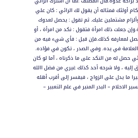
كد براحة عدوه.قال المصنف :لما أن اشترك الرائي
كام أولئك فمثاله أن يقول لك الرائي : كان علي
ألزام مشتملين عليك. ثم تقول : يحصل لعدوك
ٕن جعلت ذلك امرأة فتقول : نكد من امرأة ، أو
 : يحصل لمعارفه كذلك.فإن قيل : فأي شيء فيه من
 العلامة في يده. وفي الصدر ، تكون في فؤاده.
ي حصل له من النكد على ما ذكرناه ، آما لو كان
ٕليه ، ولا شرحه أحد كذلك غيري من فضل االله
يرا ما يدل على الزواج ، فيفسر إلى أقرب أهله
ير الاحلام – البدر المنير في علم التعبير –