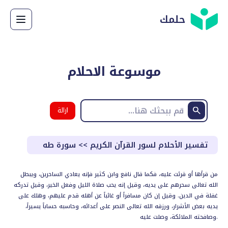
حلمك
موسوعة الاحلام
ازالة
البحث
تفسير الأحلام لسور القرآن الكريم
>>
سورة طه
من قرأها أو قرئت عليه، فكما قال نافع وابن كثير فإنه يعادي الساحرين، ويبطل
الله تعالى سحرهم على يديه، وقيل إنه يحب صلاة الليل وفعل الخير، وقيل تدركه
غفلة في الدين. وقيل إن كان مسافراً أو غائباً عن أهله قدم عليهم، وهلك على
يديه بعض الأشرار، ورزقه الله تعالى النصر على أعدائه، وحاسبه حساباً يسيراً،
وصافحته الملائكة، وصلت عليه.