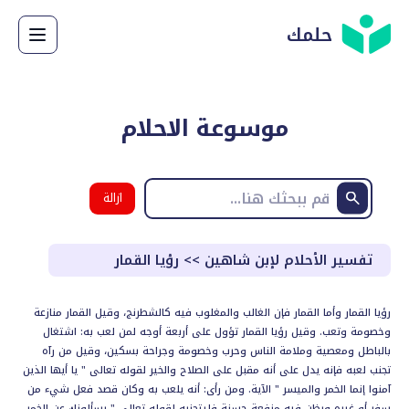
حلمك
موسوعة الاحلام
ازالة
البحث
تفسير الأحلام لإبن شاهين
>>
رؤيا القمار
رؤيا القمار وأما القمار فإن الغالب والمغلوب فيه كالشطرنج، وقيل القمار منازعة
وخصومة وتعب. وقيل رؤيا القمار تؤول على أربعة أوجه لمن لعب به: اشتغال
بالباطل ومعصية وملامة الناس وحرب وخصومة وجراحة بسكين، وقيل من رآه
تجنب لعبه فإنه يدل على أنه مقبل على الصلاح والخير لقوله تعالى " يا أيها الذين
آمنوا إنما الخمر والميسر " الآية. ومن رأى: أنه يلعب به وكان قصد فعل شيء من
سفر أو غيره ويظن فيه منفعة حسنة فليتجنبه لقوله تعالى " يسألونك عن الخمر