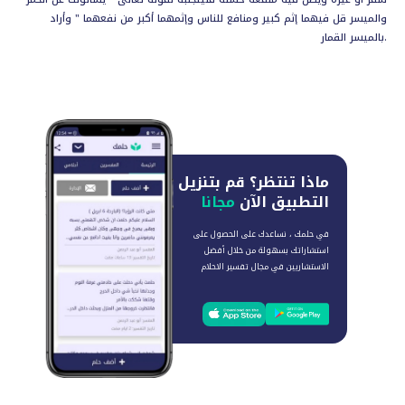
والميسر قل فيهما إثم كبير ومنافع للناس وإثمهما أكبر من نفعهما " وأراد
بالميسر القمار.
ماذا تنتظر؟
قم بتنزيل
التطبيق الآن
مجانا
في حلمك ، نساعدك على الحصول على
استشاراتك بسهولة من خلال أفضل
الاستشاريين في مجال تفسير الاحلام