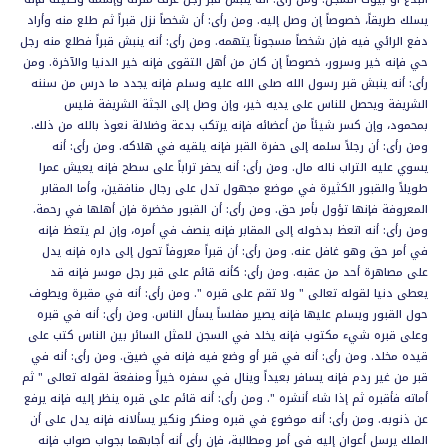
يسلك طريقاً، خصوصاً إن وصل إليه. ومن رأى: أن شخصاً نزل قبراً ثم طلع منه وأراد
دفع الرائي فيه فإن شخصاً مسجوناً يتهمه. ومن رأى: أنه ينبش قبراً فطلع منه رجل
حي فإنه خير وسرور، خصوصاً إن كان من أهل التقوى فإنه خير الدنيا والآخرة. ومن
رأى: أنه ينبش قبر رسول الله صلى الله عليه وسلم فإنه يجدد ما درس من سننه
الشريفة ويحصل للناس على يديه خير، وإن وصل إلى الجثة الشريفة فليس
بمحمود، وإن كسر شيئاً من أعضائه فإنه يرتكب بدعة وضلالة نعوذ بالله من ذلك.
ومن رأى: أن رجلاً سلمه إلى حفرة القبر فإنه يلقيه في هلاكه. ومن رأى: أنه
يسوي عليه التراب ناله مال. ومن رأى: أنه يحفر تراباً على سطح فإنه يعيش عمرا
طويلاً والقبور الكثيرة في موضع مجهول تدل على رجال منافقين، وأما المقابر
المعروفة فإنها تؤول بأمر حق. ومن رأى: أن القبور مخضرة فإن أهلها في رحمة.
ومن رأى: أنه اتعظ بدخوله إلى المقابر فإنه ينصف في أمره، وإن لم يتعظ فإنه
في أمر حق وهو غافل عنه. ومن رأى: أن قبراً معروفاً تحول إلى داره فإنه يدل
على مصاهرة أحد من عقبه. ومن رأى: كأنه قائم على قبر رجل موسر فإنه قد
يعطى دنيا لقوله تعالى " ولا تقم على قبره ". ومن رأى: أنه في مقبرة ويطوف
حول القبور ويسلم عليها فإنه يصير مفلساً يسأل الناس. ومن رأى: أنه في قبره
وعلى قبره شيء مكتوب فإنه يخلد في السجن للمثل السائر بين الناس كتب على
قيده مخلد. ومن رأى: أنه في قبر أو وضع فيه فإنه في ضيق. ومن رأى: أنه في
قبر من غير ردم فإنه يسافر بعيداً وينال في سفره خيراً ومنفعة لقوله تعالى " ثم
أماته فأقبره ثم إذا شاء أنشره ". ومن رأى: أنه قائم على قبره ينظر إليه فإنه يرفع
عن ذنوبه. ومن رأى: أنه موضوع في قبره ومنكر ونكير يسألانه فإنه يدل على أن
الملك يرسل أعوان إليه في أمر ومطالبة، فإن رأى أنه أجابهما بجواب صواب فإنه