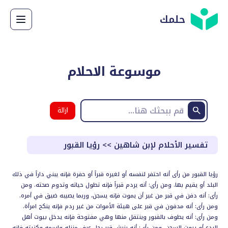
حلمك
موسوعة الاحلام
ازالة
البحث
تفسير الأحلام لإبن شاهين
>>
رؤيا القبور
رؤيا القبور من رأى أنه احتفر لنفسه أو لغيره قبراً أو حفرة فإنه يبني داراً في ذلك
البلد أو يقيم بها. ومن رأى: أنه يردم قبراً فإنه تطول حياته وتدوم صحته. ومن
رأى: أنه دفن في قبر من غير أن يموت فإنه يسجن، وربما يصيبه ضيق في أمره.
ومن رأى: أنه مدفون في قبر على هيئة الأموات من غير ردم فإنه ينكح امرأة.
ومن رأى: أنه يطوف بالقبور وينتقل منها وهي مفتوحة فإنه يدخل بيوت أهل
البدع أو بيوت السجن. ومن رأى: أنه ينبش قبر رجل عرف منزله وإسمه وكنيته فإنه