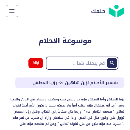
حلمك
موسوعة الاحلام
ازالة
البحث
تفسير الأحلام لإبن شاهين
>>
رؤيا العطش
رؤيا العطش وأما العطش فإنه يدل على تعب ومشقة وفساد في الدين والدنيا.
ومن رأى: أنه عطشان فإنه يطلب أمراً ولا يدركه بحيث لا يكون الأمر أصلاً لقوله
تعالى " يحسبه الظمآن ماء ". وربما كان محتاجاً إلى النكاح. وقيل رؤيا العطش
تؤول على وقوع خلل في الدين، وإذا كان عطشان وأراد أن يشرب من نهر فلم
يشرب منه فإنه يخرج من حزن لقوله تعالى " ومن لم يطعمه فإنه مني ".