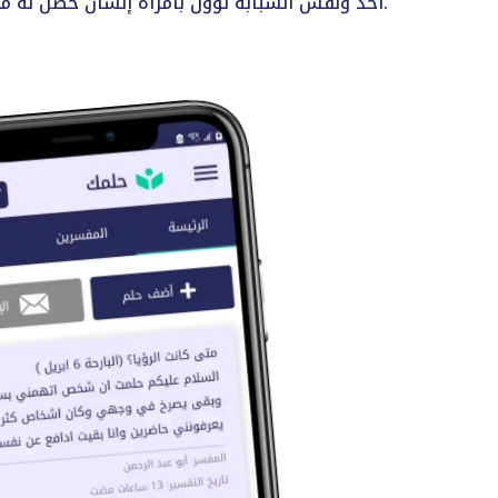
أحد ونفس الشبابة تؤول بامرأة إنسان حصل له مصيبة وقيل تشبيب الشبابة. وأما صوت الشبابة واستماعها يؤول على ثلاثة أوجه: مصيبة وغم وخصومة.