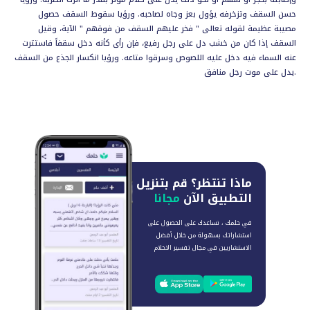
حسن السقف وتزخرفه يؤول بعز وجاه لصاحبه. ورؤيا سقوط السقف حصول
مصيبة عظيمة لقوله تعالى " فخر عليهم السقف من فوقهم " الآية، وقيل
السقف إذا كان من خشب دل على رجل رفيع، فإن رأى كأنه دخل سقفاً فاستترت
عنه السماء فيه دخل عليه اللصوص وسرقوا متاعه. ورؤيا انكسار الجذع من السقف
يدل على موت رجل منافق.
ماذا تنتظر؟
قم بتنزيل
التطبيق الآن
مجانا
في حلمك ، نساعدك على الحصول على
استشاراتك بسهولة من خلال أفضل
الاستشاريين في مجال تفسير الاحلام