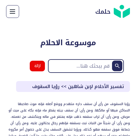
حلمك
موسوعة الاحلام
ازالة
البحث
تفسير الأحلام لإبن شاهين
>>
رؤيا السقوف
رؤيا السقوف من رأى أن سقف داره متهدم ووقع أصله فإنه موت صاحبها
الساكن فيها أو مالكها. ومن رأى: أن سقف بيته يقطر ماء فإنه بكاء على ميت أو
مريض. ومن رأى: أن تراب سقفه ذهب فإنه يفتقر في ماله وينكشف من نعمته.
ومن رأى: أن شيئاً من النبات نبت بسقفه فإنهم رجال يحتالون عليه. ومن رأى: أن
جماعة فوق سقفه فهو كذلك. ورؤيا تشقق السقف يدل على حصول أمر مكروه
وإصابته بحجر أو سهم أو نحو ذلك يدل على كلام مؤثر بقدر ما أثرت الضربة. ورؤيا