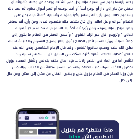
يعلم بأيهما يقيم في سفره فإنه يدل على تشتته وبعده عن وطنه وأقربائه أو
ينتقل من دار إلى دار أو يودع أحداً أو أحد يودعه أو تغير أحوال دهره ثم بعد ذلك
يستقيم حاله. ومن رأى: أنه يسافر راكباً ومؤنته وأسبابه كاملة فإنه يدل على
انتظام أحواله ونيل آماله، وإن كان بخلاف ذلك فتعبيره ضده. ومن رأى: أنه يسافر
وهو مريض فإنه يموت. ومن رأى: أنه أخذ زاد السفر فإنه قد قدم خيراً لقوله
تعالى " وتزودوا فإن خير الزاد التقوى " وأحسن السفر في المنام ما يكون إلى
جهة القبلة. ورؤيا السفر لأهل الصلاح يؤول بالعز وتفريج الهموم والغنيمة لقوله
صلى الله عليه وسلم: سافروا تغنموا، وقد قال الإمام الشافعي رضي الله عنه
لبعض أصحابه الصلحاء شعرا: كثرة المكث في المنازل ذل ... فاغتنم سفرة ولا
تتأنس أما ترى الماء في الخليج زلالا ... فإذا طال مكثه يتدنس ولأهل الفساد يؤول
بحصول العذاب لقوله عليه الصلاة والسلام: السفر قطعة من العذاب. وبالمجمل
فإن رؤيا السفر في المنام يؤول على وجهين: انتقال من مكان إلى مكان ومن حال
إلى حال.
ماذا تنتظر؟
قم بتنزيل
التطبيق الآن
مجانا