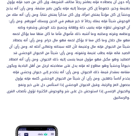
رآه دون أن يصطاده فإنه يعاشر رجلاً مخالف الشريعة، وإن كان من صيد فإنه يؤول
بغنيمة وخير، خصوصاً إن كان مرسلاً إليه فإنه يكون بغير مشقة. ومن رأى: أنه يذبح
وحشاً إن كان مؤنثاً يفتض امرأة، وإن كان مذكراً يفتض شاباً. ومن رأى: أنه ملك من
الوحوش شيئاً فإنه يملك رجالاً لا خير فيهم في الدين ويسلك أمورهم. ومن رأى:
أن الوحوش تطؤه فإنه يصيب ذلة وإهانة وجميع جلد الوحش وشعره ونابه
وعظمه وقرنه ومخلبه وما أشبه ذلك فأموال فأما ما كان منها مما يؤكل لحمه
فهو مال حلال وما كان مما لا يؤكل لحمه فهو مال حرام. ومن رأى: أنه يصطاد
شيئاً من الحيوان فإنه مال وغنيمة لأن الله سبحانه وتعالى أحله له. ومن رأى: أن
الصيد فاته فإنه يطلب غنيمة وتفوته. ومن رأى: شيئاً من الحيوان الوحشي قد
اصطيد وهو مكبل فهو مؤول فيما ينسب إليه ذلك الحيوان. ومن رأى: أنه اصطاد
حيواناً وحشياً وهو مطاوع له فإنه يدل على مصاحبته لرجل من أهل البادية ويكون
مقامه بمقدار قيمة ذلك الحيوان. ومن رأى: أنه يتخدم إلى حيوان وحشي فإنه
يخدم أناساً جاهلين. ومن رأى: أن شيئاً من الحيوان الوحشي كلمه فإنه يؤول
بحصول العز والرتبة، وقيل الحيوان الوحشي إذا استأنس دل على خير ونفع
والحيوان الإنسي إذا استوحش دل على شر والوحوش الكثيرة تؤول بأصحاب القرى
والرساتيق.