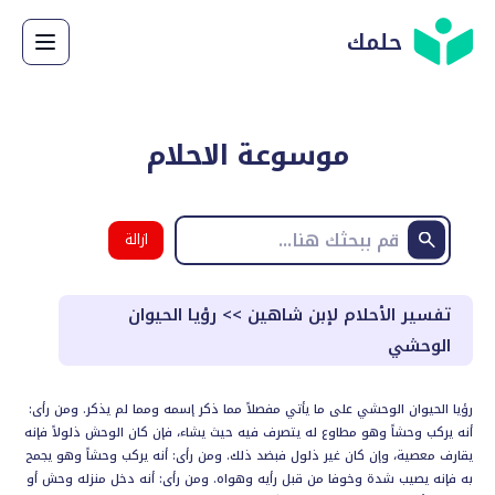
حلمك
موسوعة الاحلام
ازالة
البحث
تفسير الأحلام لإبن شاهين
>>
رؤيا الحيوان
الوحشي
رؤيا الحيوان الوحشي على ما يأتي مفصلاً مما ذكر إسمه ومما لم يذكر. ومن رأى:
أنه يركب وحشاً وهو مطاوع له يتصرف فيه حيث يشاء، فإن كان الوحش ذلولاً فإنه
يقارف معصية، وإن كان غير ذلول فبضد ذلك. ومن رأى: أنه يركب وحشاً وهو يجمح
به فإنه يصيب شدة وخوفا من قبل رأيه وهواه. ومن رأى: أنه دخل منزله وحش أو