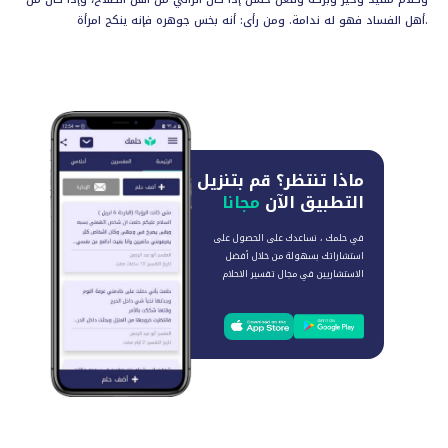
أهل الفساد فهو له ندامة. ومن رأى: أنه بخس جوهره فإنه ينكح امرأة.
ماذا تنتظر؟
قم بتنزيل
التطبيق الآن
مجانا
في حلمك ، نساعدك على الحصول على
استشاراتك بسهولة من خلال أفضل
الاستشاريين في مجال تفسير الاحلام