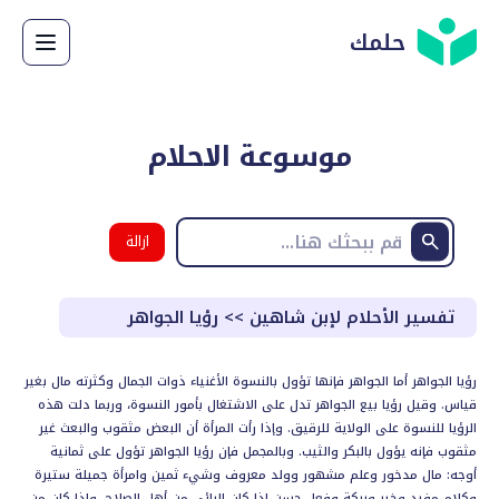
حلمك
موسوعة الاحلام
ازالة
البحث
تفسير الأحلام لإبن شاهين
>>
رؤيا الجواهر
رؤيا الجواهر أما الجواهر فإنها تؤول بالنسوة الأغنياء ذوات الجمال وكثرته مال بغير
قياس. وقيل رؤيا بيع الجواهر تدل على الاشتغال بأمور النسوة، وربما دلت هذه
الرؤيا للنسوة على الولاية للرقيق. وإذا رأت المرأة أن البعض مثقوب والبعث غير
مثقوب فإنه يؤول بالبكر والثيب. وبالمجمل فإن رؤيا الجواهر تؤول على ثمانية
أوجه: مال مدخور وعلم مشهور وولد معروف وشيء ثمين وامرأة جميلة ستيرة
وكلام مفيد وخير وبركة وفعل حسن إذا كان الرائي من أهل الصلاح، وإذا كان من