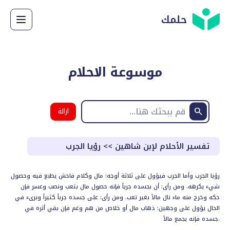
حلمك
موسوعة الاحلام
ازالة
البحث
تفسير الأحلام لإبن شاهين
>>
رؤيا الجرب
رؤيا الجرب وأما الجرب فيؤول على ثلاثة أوجه: مال وكلام فاحش يطبع فيه وحصول
شيء يكرهه. ومن رأى: أن بجسده جرباً فإنه حصول مال بتعب ونصب وعسر فإن
حكه وخرج منه ماء نال مالاً بغير تعب. ومن رأى: على جسده جرباً كثيراً وبرىء في
الحال يؤول على وجهين: ذهاب مال أو خلاص من هم وغم فإن بقي أثره في
جسده فإنه يجمع مالاً.