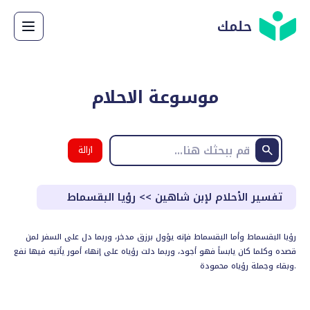
حلمك
موسوعة الاحلام
ازالة
البحث
تفسير الأحلام لإبن شاهين
>>
رؤيا البقسماط
رؤيا البقسماط وأما البقسماط فإنه يؤول برزق مدخر، وربما دل على السفر لمن
قصده وكلما كان يابساً فهو أجود، وربما دلت رؤياه على إنهاء أمور يأتيه فيها نفع
وبقاء وجملة رؤياه محمودة.