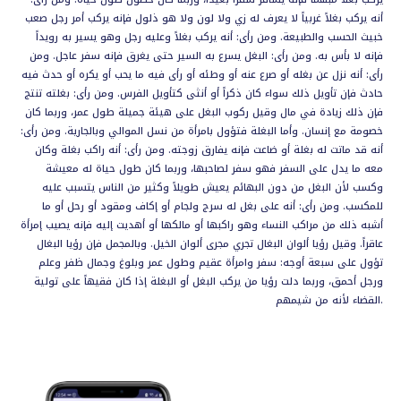
أنه يركب بغلاً غربياً لا يعرف له زي ولا لون ولا هو ذلول فإنه يركب أمر رجل صعب
خبيث الحسب والطبيعة. ومن رأى: أنه يركب بغلاً وعليه رجل وهو يسير به رويداً
فإنه لا بأس به. ومن رأى: البغل يسرع به السير حتى يغرق فإنه سفر عاجل. ومن
رأى: أنه نزل عن بغله أو صرع عنه أو وطئه أو رأى فيه ما يحب أو يكره أو حدث فيه
حادث فإن تأويل ذلك سواء كان ذكراً أو أنثى كتأويل الفرس. ومن رأى: بغلته تنتج
فإن ذلك زيادة في مال وقيل ركوب البغل على هيئة جميلة طول عمر، وربما كان
خصومة مع إنسان. وأما البغلة فتؤول بامرأة من نسل الموالي وبالجارية. ومن رأى:
أنه قد ماتت له بغلة أو ضاعت فإنه يفارق زوجته. ومن رأى: أنه راكب بغلة وكان
معه ما يدل على السفر فهو سفر لصاحبها، وربما كان طول حياة له معيشة
وكسب لأن البغل من دون البهائم يعيش طويلاً وكثير من الناس يتسبب عليه
للمكسب. ومن رأى: أنه على بغل له سرج ولجام أو إكاف ومقود أو رحل أو ما
أشبه ذلك من مراكب النساء وهو راكبها أو مالكها أو أهديت إليه فإنه يصيب إمرأة
عاقراً. وقيل رؤيا ألوان البغال تجري مجرى ألوان الخيل. وبالمجمل فإن رؤيا البغال
تؤول على سبعة أوجه: سفر وامرأة عقيم وطول عمر وبلوغ وجمال ظفر وعلم
ورجل أحمق، وربما دلت رؤيا من يركب البغل أو البغلة إذا كان فقيهاً على تولية
القضاء لأنه من شيمهم.