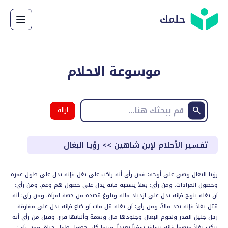
حلمك
موسوعة الاحلام
ازالة
البحث
تفسير الأحلام لإبن شاهين
>>
رؤيا البغال
رؤيا البغال وهي على أوجه: فمن رأى أنه راكب على بغل فإنه يدل على طول عمره
وحصول المرادات. ومن رأى: بغلاً يسحبه فإنه يدل على حصول هم وغم. ومن رأى:
أن بغله ينوح فإنه يدل على ازدياد ماله وبلوغ قصده من جهة امرأة. ومن رأى: أنه
قتل بغلاً فإنه يجد مالاً. ومن رأى: أن بغله قل مات أو ضاع فإنه يدل على مفارقة
رجل جليل القدر ولحوم البغال وجلودها مال ونعمة وألبانها فزع. وقيل من رأى أنه
يركب بغلاً مبهماً فإنه يسافر سفراً بعيداً، وربما كان حصول طول حياة. ومن رأى: