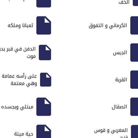
الخف
الكرماني و التفوق
ثعبانا وملكه
الدفن في قبر بد
الجبس
موت
على رأسه عمامة
القربة
وهي معتمة
الصقال
مبتلي وبجسده
المغربي و قوس
حية ميتة
قزح