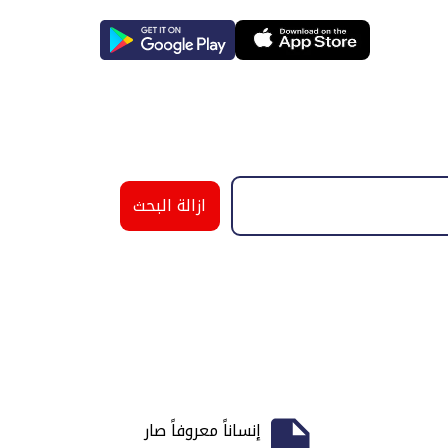
ازالة البحث
إنساناً معروفاً صار