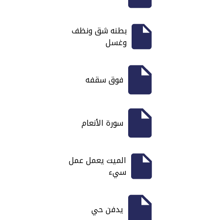
بطنه شق ونظف
وغسل
فوق سقفه
سورة الأنعام
الميت يعمل عمل
سيء
يدفن حي