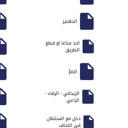
الدهليز
اخذ متاعا او قطع
الطريق
الضرّ
الريحاني - الرفاء -
الراعي
دخل مع السلطان
في اللحاف