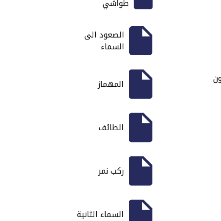
طواشي
الصعود الى
السماء
ون
المهماز
الطائف
ركب نمر
السماء الثانية