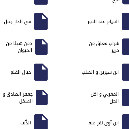
القيام عند القبر
في الدار جمل
شراب معلق من
دفن شيئا من
حرير
الحيوان
ابن سيرين و الصلب
حبال القلع
المغربي و اكل
جعفر الصادق و
الجزر
المنخل
ابن آوى نفر منه
الذَّنَب