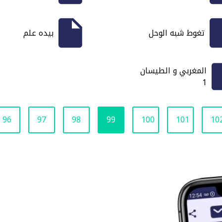
تغوط شبه الوحل
بيده علم
المغربي و الطيسان
1
96
97
98
99
100
101
10