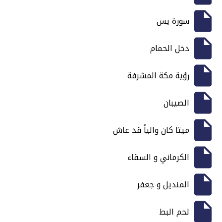
سورة يس
دخل الحمام
رؤية مكة المشرفة
الصيبان
ميتا كان والياً قد عاش
الكرماني و السقاء
المنديل و جعفر
لحم البط