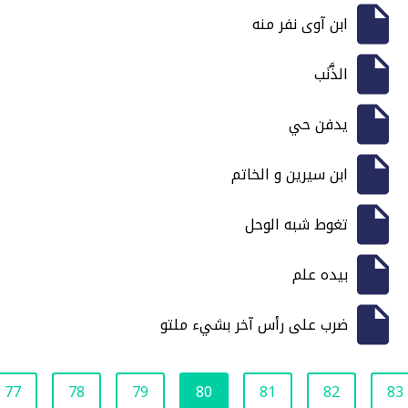
ابن آوى نفر منه
الذَّنَب
يدفن حي
ابن سيرين و الخاتم
تغوط شبه الوحل
بيده علم
ضرب على رأس آخر بشيء ملتو
77
78
79
80
81
82
83