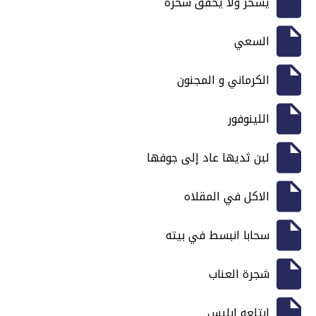
يسحر ولا يحقق سحره
السعي
الكرماني و المجنون
اللينوفور
لبن ثديها عاد إلى جوفها
الاكل في المقلاه
سحابا انبسط في بيته
شجرة العناب
ابتلعه ابليس