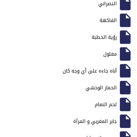
النصراني
الفاكهة
رؤية الخطبة
مغلول
أباه جاءه على أي وجه كان
الحمار الوحشي
لحم النعام
جابر المغربي و المرآة