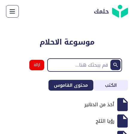
حلمك
موسوعة الاحلام
ازالة
البحث
الكتب
محتوى القاموس
أخذ من الدنانير
رؤيا الثلج