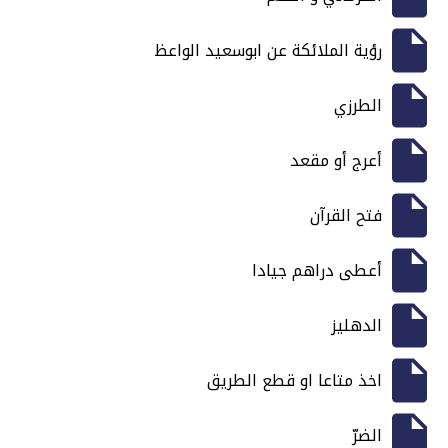
رؤية الملائكة عن ابوسعيد الواعظ
الطرزي
أعرج أو مقعد
فتح القرآن
أعطى دراهم جيادا
الدهليز
اخذ متاعا او قطع الطريق
الضرّ