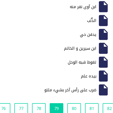
ابن آوى نفر منه
الذَّنَب
يدفن حي
ابن سيرين و الخاتم
تغوط شبه الوحل
بيده علم
ضرب على رأس آخر بشيء ملتو
76
77
78
79
80
81
82