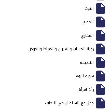
التوت
الحصير
الفخاري
رؤية الحساب والميزان والصراط والحوض
النصيحة
سورة الروم
رأت امرأة
دخل مع السلطان في اللحاف