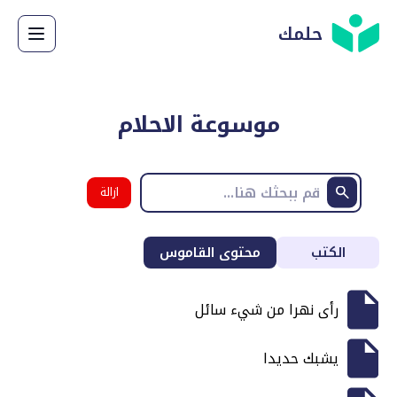
حلمك
موسوعة الاحلام
ازالة
البحث
الكتب
محتوى القاموس
رأى نهرا من شيء سائل
يشبك حديدا