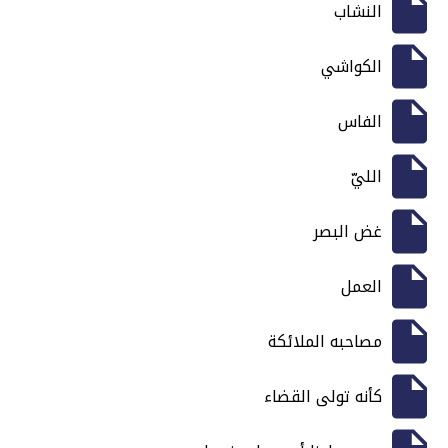
النشاب
الكواشي
الفاس
الليّ
غض البصر
العمل
مصاحبه الملائكة
كأنه تولى القضاء