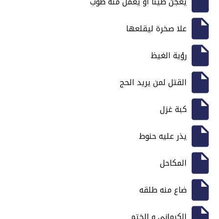
يعجن طينا أو يعمل منه طوب
علا صخرة ليقلعها
رؤية الغيظ
القتل لمن يريد الحج
كبة غزل
يذر عليه حنوط
المكاحل
ضاع منه طلقه
الكرماني و الختم