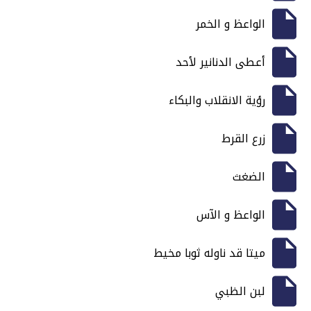
الواعظ و الخمر
أعطى الدنانير لأحد
رؤية الانقلاب والبكاء
زرع القرط
الضغث
الواعظ و الآس
ميتا قد ناوله ثوبا مخيط
لبن الظبي