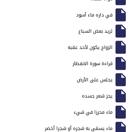
في داره ماء أسود
ثريد بعض السباع
الزواج يكون لأحد عقبه
قراءة سورة الانفطار
يجلس على الأرض
يجز شعر جسده
ماء محرزا في شيء
ماء يسقى به شجره أو شجرا أخضر