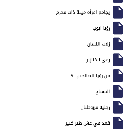
يجامع امرأة ميتة ذات محرم
رؤيا ايوب
زلات اللسان
رعي الخنازير
من رؤيا الصالحين -9
المساح
رجليه مربوطتان
قعد في عش طير كبير