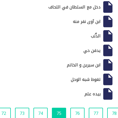
دخل مع السلطان في اللحاف
ابن آوى نفر منه
الذَّنَب
يدفن حي
ابن سيرين و الخاتم
تغوط شبه الوحل
بيده علم
72
73
74
75
76
77
78