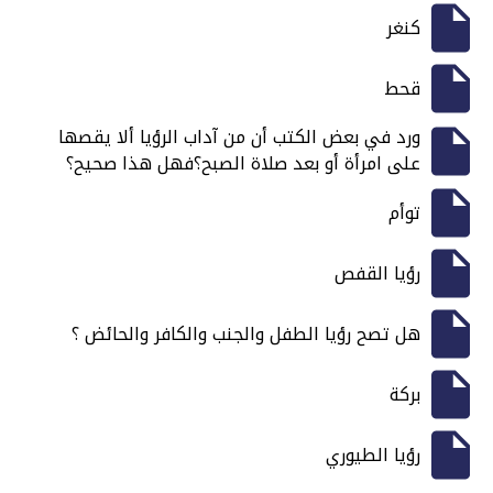
كنغر
قحط
ورد في بعض الكتب أن من آداب الرؤيا ألا يقصها
على امرأة أو بعد صلاة الصبح؟فهل هذا صحيح؟
توأم
رؤيا القفص
هل تصح رؤيا الطفل والجنب والكافر والحائض ؟
بركة
رؤيا الطيوري