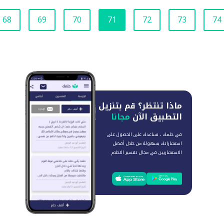
68
69
70
71
72
73
74
ماذا تنتظر؟
قم بتنزيل
التطبيق الآن
مجانا
في حلمك ، نساعدك على الحصول على
استشاراتك بسهولة من خلال أفضل
الاستشاريين في مجال تفسير الاحلام