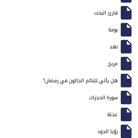
قارئ البخت
بومة
نهد
مريخ
هل يأتي للنائم الجاثون في رمضان؟
سورة الحجرات
عجلة
رؤيا الدود