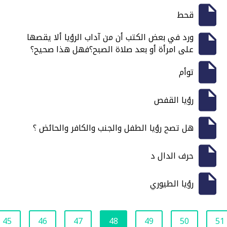
قحط
ورد في بعض الكتب أن من آداب الرؤيا ألا يقصها
على امرأة أو بعد صلاة الصبح؟فهل هذا صحيح؟
توأم
رؤيا القفص
هل تصح رؤيا الطفل والجنب والكافر والحائض ؟
حرف الدال د
رؤيا الطيوري
45
46
47
48
49
50
51