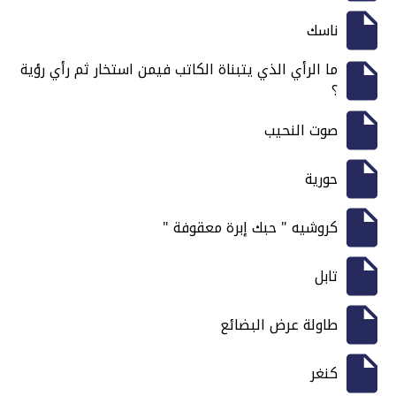
ناسك
ما الرأي الذي يتبناة الكاتب فيمن استخار ثم رأي رؤية
؟
صوت النحيب
حورية
كروشيه " حبك إبرة معقوفة "
تابل
طاولة عرض البضائع
كنغر