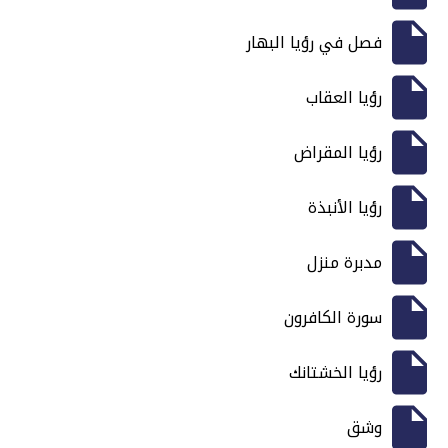
فصل في رؤيا البهار
رؤيا العقاب
رؤيا المقراض
رؤيا الأنبذة
مدبرة منزل
سورة الكافرون
رؤيا الخشتانك
وشق