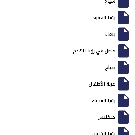
سياج
رؤيا العقود
ببغاء
فصل في رؤيا الهدم
صباح
عربة الأطفال
رؤيا السمك
حنكليس
رؤيا الكيس