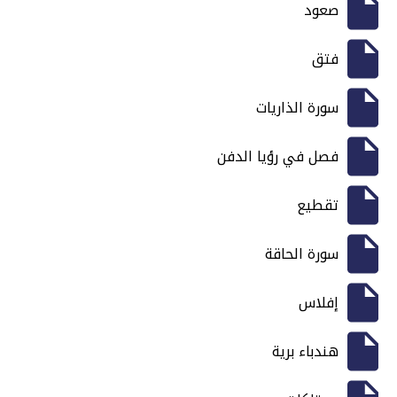
صعود
فتق
سورة الذاريات
فصل في رؤيا الدفن
تقطيع
سورة الحاقة
إفلاس
هندباء برية