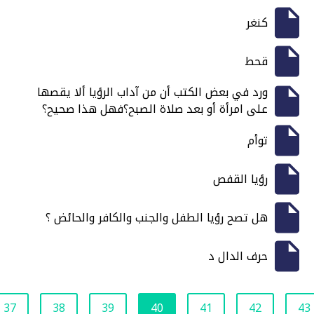
كنغر
قحط
ورد في بعض الكتب أن من آداب الرؤيا ألا يقصها
على امرأة أو بعد صلاة الصبح؟فهل هذا صحيح؟
توأم
رؤيا القفص
هل تصح رؤيا الطفل والجنب والكافر والحائض ؟
حرف الدال د
37
38
39
40
41
42
43