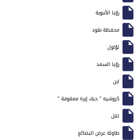
رؤيا الأنبوبة
محفظة نقود
ثؤلول
رؤيا السعد
ابن
كروشيه " حبك إبرة معقوفة "
تابل
طاولة عرض البضائع