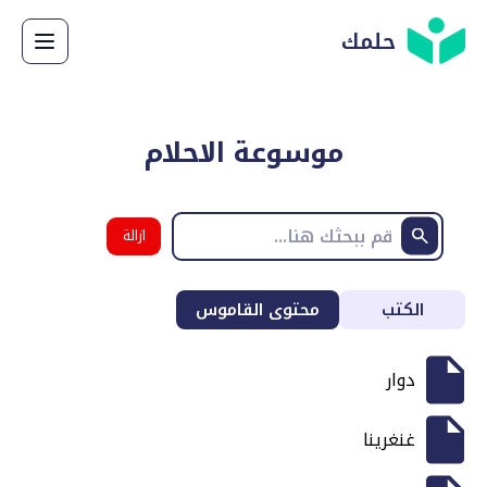
حلمك
موسوعة الاحلام
ازالة
البحث
الكتب
محتوى القاموس
دوار
غنغرينا