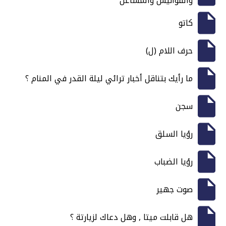
والفوانيس والمشاعل
كاتو
حرف اللام (ل)
ما رأيك بتناقل أخبار ترائي ليلة القدر في المنام ؟
سجن
رؤيا السلق
رؤيا الضباب
صوت جهير
هل قابلت ميتا , وهل دعاك لزيارتة ؟