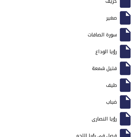
خريف
صغير
سورة الصافات
رؤيا الوداع
فتيل شمعة
طيف
ضباب
رؤيا النصارى
فصل في رؤيا اللحم