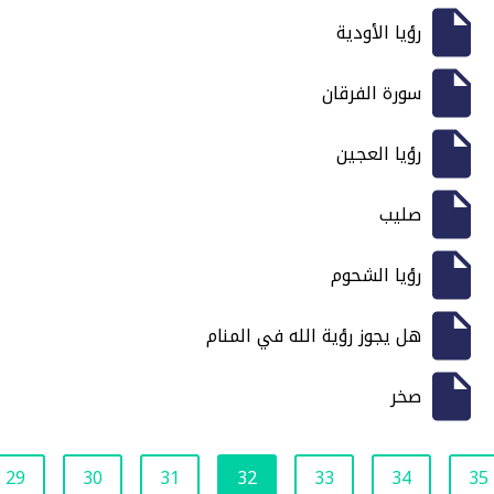
رؤيا الأودية
سورة الفرقان
رؤيا العجين
صليب
رؤيا الشحوم
هل يجوز رؤية الله في المنام
صخر
29
30
31
32
33
34
35