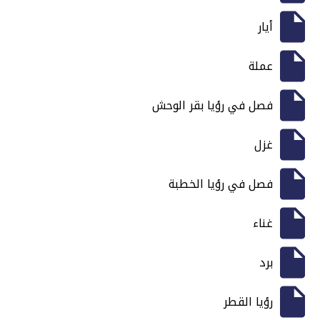
أيار
عملة
فصل في رؤيا بقر الوحش
غزل
فصل في رؤيا الخطبة
غناء
برد
رؤيا القطر