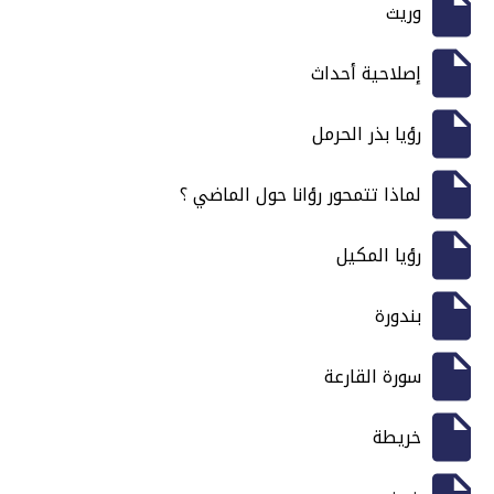
وريث
إصلاحية أحداث
رؤيا بذر الحرمل
لماذا تتمحور رؤانا حول الماضي ؟
رؤيا المكيل
بندورة
سورة القارعة
خريطة