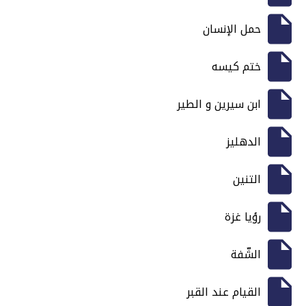
حمل الإنسان
ختم كيسه
ابن سيرين و الطير
الدهليز
التنين
رؤيا غزة
الشّفة
القيام عند القبر