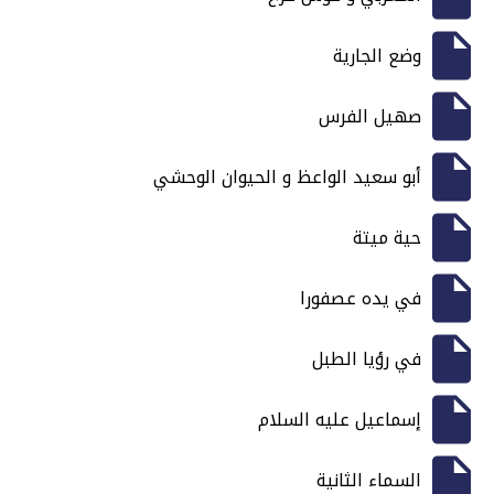
وضع الجارية
صهيل الفرس
أبو سعيد الواعظ و الحيوان الوحشي
حية ميتة
في يده عصفورا
في رؤيا الطبل
إسماعيل عليه السلام
السماء الثانية