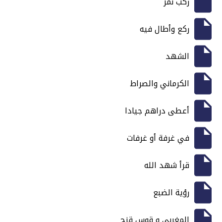
ركب نمر
ركع وأطال فيه
الشهد
الكرماني والصراط
أعطى دراهم جيادا
في غرفة أو غرفات
قرأ شهد الله
رؤية الضبع
المغربي و قوس قزح