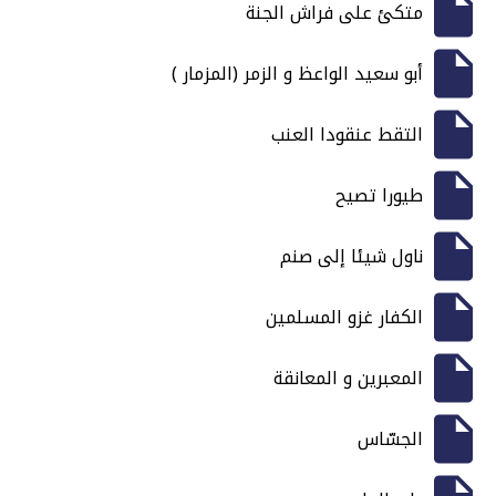
متكئ على فراش الجنة
أبو سعيد الواعظ و الزمر (المزمار )
التقط عنقودا العنب
طيورا تصيح
ناول شيئا إلى صنم
الكفار غزو المسلمين
المعبرين و المعانقة
الجسّاس