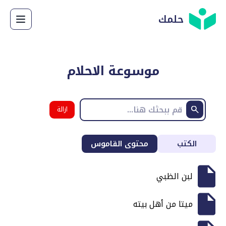
حلمك
موسوعة الاحلام
ازالة
البحث
الكتب
محتوى القاموس
لبن الظبي
ميتا من أهل بيته