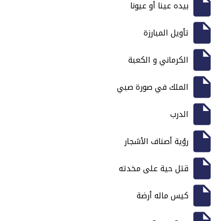
بيده عينا أو عيونا
تأويل المبارزة
الكرماني و الكعبة
الملك في صورة صبي
الدرب
رؤية أصناف الأشجار
قتل حية على مخدته
كيس ماله أرضة