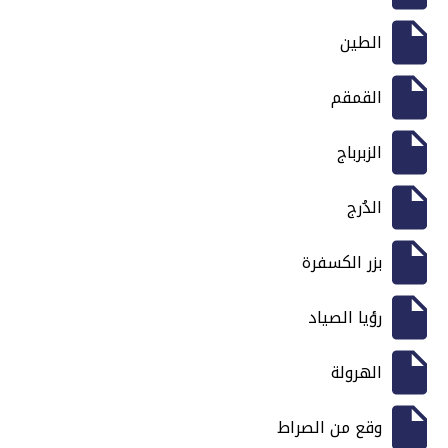
الطين
القمقم
الزبرباج
الدُرج
بزر الكسفرة
رؤيا الصياد
الهرولة
وقع من الصراط