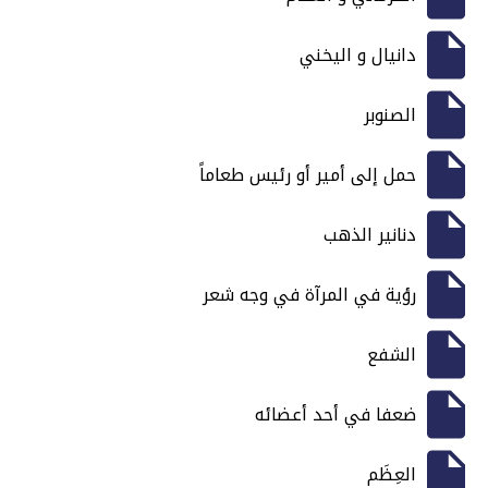
دانيال و اليخني
الصنوبر
حمل إلى أمير أو رئيس طعاماً
دنانير الذهب
رؤية في المرآة في وجه شعر
الشفع
ضعفا في أحد أعضائه
العِظَم