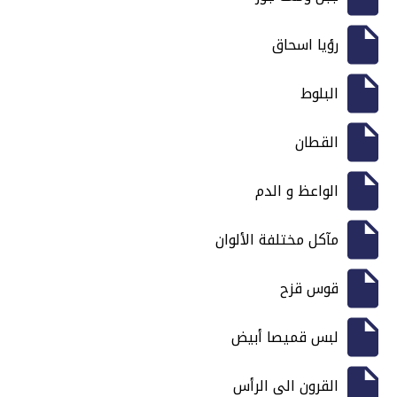
رؤيا اسحاق
البلوط
القطان
الواعظ و الدم
مآكل مختلفة الألوان
قوس قزح
لبس قميصا أبيض
القرون الى الرأس