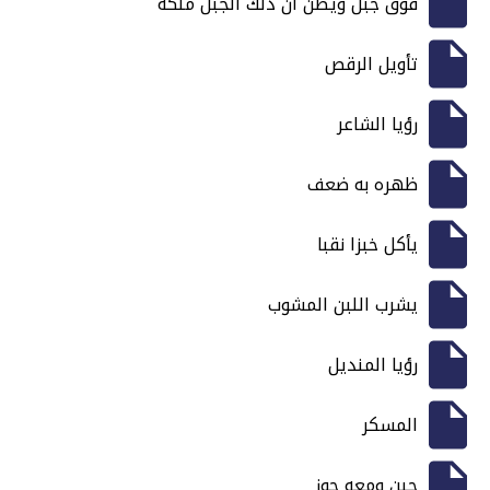
فوق جبل ويظن ان ذلك الجبل ملكه
تأويل الرقص
رؤيا الشاعر
ظهره به ضعف
يأكل خبزا نقبا
يشرب اللبن المشوب
رؤيا المنديل
المسكر
جبن ومعه جوز