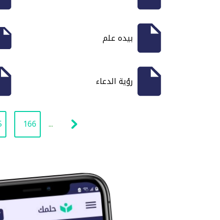
بيده علم
رؤية الدعاء
5
166
...