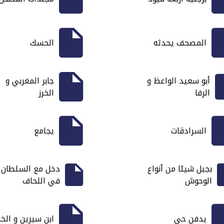
المصحف يحدثه
الحسك
أبو سعيد الواعظ و
جابر المغربي و
الرفا
الخرز
السرادقات
يجامع
بجبل شيئا من أنواع
دخل مع السلطان
الوحوش
في اللحاف
يدفن حي
ابن سيرين و الخا