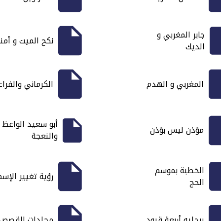
جابر المغربي و
نكح الميت و أمن
الديك
المغربي و الهدم
الكرماني والفراع
أبو سعيد الواعظ
مؤذن ليس بؤذن
والنعجة
الخطبة بموسم
رؤية تغيير الإسم
الحج
برجليه أربعة قيود
مجلدات القصص