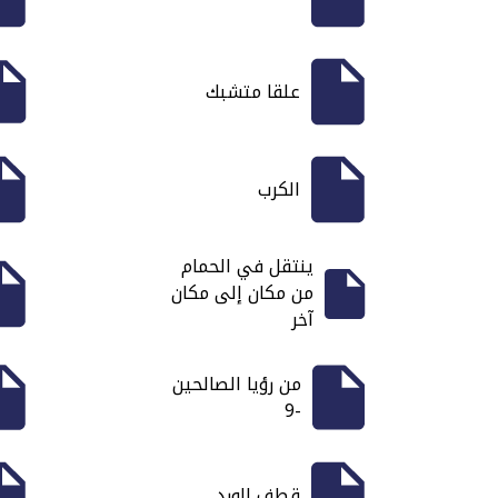
علقا متشبك
الكرب
ينتقل في الحمام
من مكان إلى مكان
آخر
من رؤيا الصالحين
-9
قطف الورد