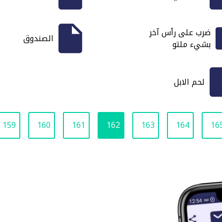
ضرب على رأس آخر
الصندوق
بشيء ملتو
لحم الابل
159
160
161
162
163
164
16