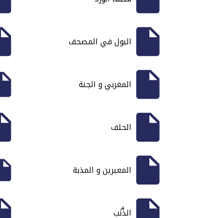
البول في المصحف
المغربي و الجنة
الحلف
المعبرين و المذبة
الذَّنَب