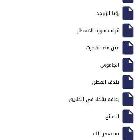
رؤيا الزبرجد
قراءة سورة الانفطار
عين ماء انفجرت
الجاموس
يندف القطن
رعافه يقطر في الطريق
الصائغ
يستغفر الله