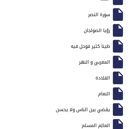
سورة النصر
رؤيا الصولجان
طينا كثير فوحل فيه
المغربي و النهر
القلادة
النعام
يقضي بين الناس ولا يحسن
العالِم المسلم