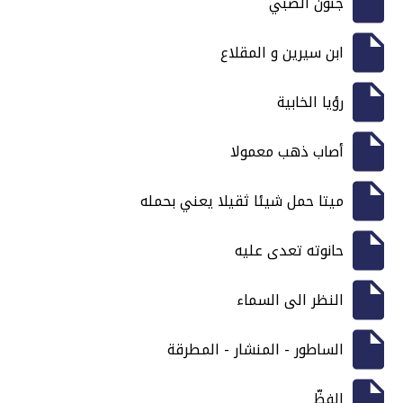
جنون الصبي
ابن سيرين و المقلاع
رؤيا الخابية
أصاب ذهب معمولا
ميتا حمل شيئا ثقيلا يعني بحمله
حانوته تعدى عليه
النظر الى السماء
الساطور - المنشار - المطرقة
الفظّ