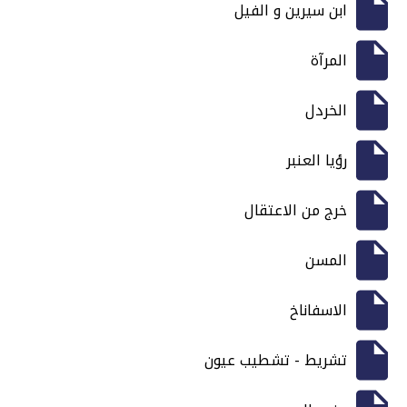
ابن سيرين و الفيل
المرآة
الخردل
رؤيا العنبر
خرج من الاعتقال
المسن
الاسفاناخ
تشريط - تشطيب عيون