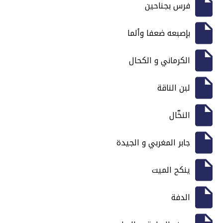
فرس بجناحين
بإصبعه ضعفا وألما
الكرماني و الكحال
لبن الناقة
النخّال
جابر المغربي و الجيدة
ينكح الميت
الدفة