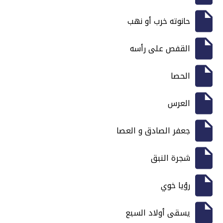
حانوته خرب أو نهب
القفص على رأسه
الحصا
العرس
جعفر الصادق و العصا
شجرة النبق
رؤيا خوي
يسقى أولاد السبع