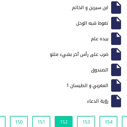
ابن سيرين و الخاتم
تغوط شبه الوحل
بيده علم
ضرب على رأس آخر بشيء ملتو
الصندوق
المغربي و الطيسان 1
رؤية الدعاء
9
150
151
152
153
154