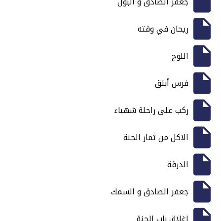
جعفر الصادق و البول
ريحان في وقته
اللوح
فرس أبلق
ركب على راحلة شهباء
الاكل من ثمار الجنة
الدرقة
جعفر الصادق و السمك
اغلاق باب الجنة