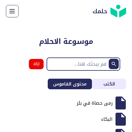
حلمك
موسوعة الاحلام
ازالة
البحث
الكتب
محتوى القاموس
رمى حصاة في بئر
البكاء