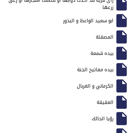
رأى قرية قد أخذت دوابها أو قطعت أشجارها أو رعى
زرعها
ابو سعيد الواعظ و البذور
المصقلة
بيده شمعة
بيده مفاتيح الجنة
الكرماني و الغربال
العقيقة
رؤيا الحائك