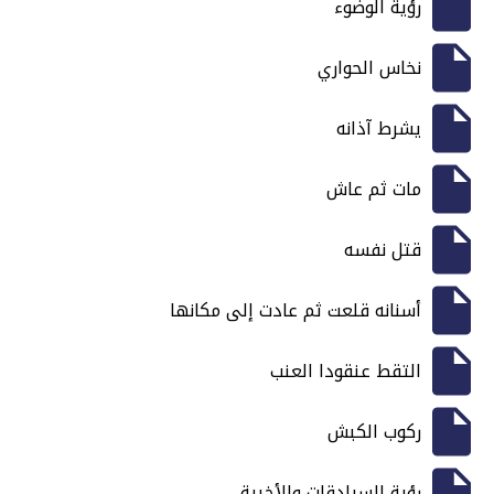
رؤية الوضوء
نخاس الحواري
يشرط آذانه
مات ثم عاش
قتل نفسه
أسنانه قلعت ثم عادت إلى مكانها
التقط عنقودا العنب
ركوب الكبش
رؤية السرادقات والأخبية