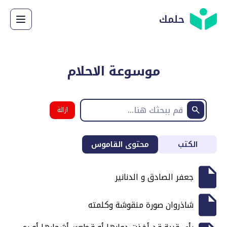
حلمك
موسوعة الاحلام
ازالة
البحث
الكتب
محتوى القاموس
جعفر الصادق و الدنانير
شاذروان صورة منقوشة وكلمته