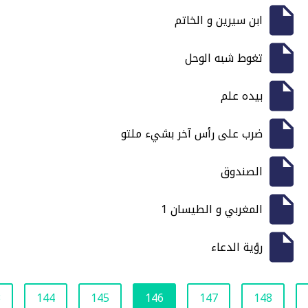
ابن سيرين و الخاتم
تغوط شبه الوحل
بيده علم
ضرب على رأس آخر بشيء ملتو
الصندوق
المغربي و الطيسان 1
رؤية الدعاء
3
144
145
146
147
148