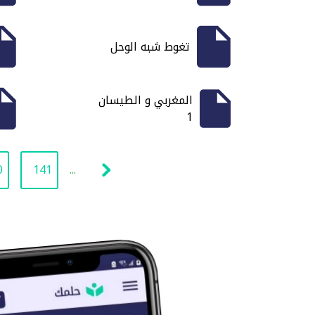
تغوط شبه الوحل
المغربي و الطيسان
1
0
141
...