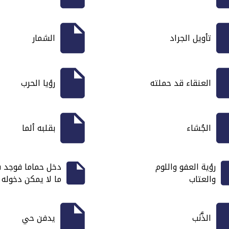
تأويل الجراد
الشمار
العنقاء قد حملته
رؤيا الحرب
الجُشاء
بقلبه ألما
رؤية العفو واللوم
دخل حماما فوجد ف
والعتاب
ما لا يمكن دخوله
الذَّنَب
يدفن حي