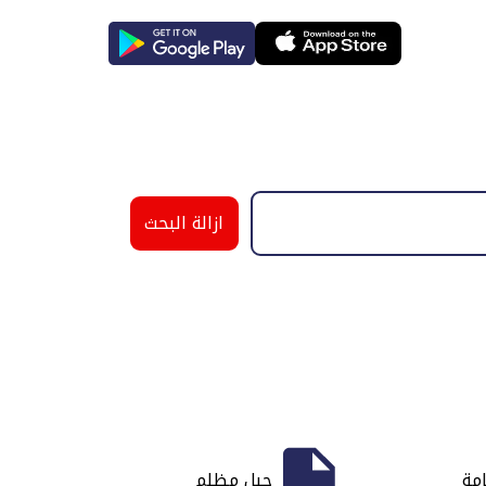
ازالة البحث
امة
جبل مظلم