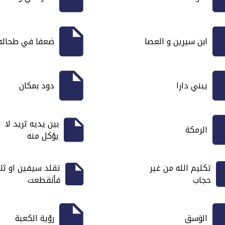
ابن سيرين و العصا
ضعفا في طحاله
يبني دارا
دود بمكان
بين يديه ثريد لا
الرمكة
يؤكل منه
تكليم الله من غير
تقلد سيفين او ثلا
حجاب
فأنقطعت
الوَسق
رؤية الكعبة