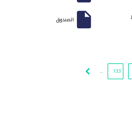
الصندوق
...
133