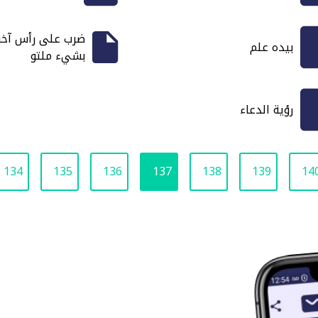
ضرب على رأس آخر
بيده علم
بشيء ملتو
رؤية الدعاء
134
135
136
137
138
139
14