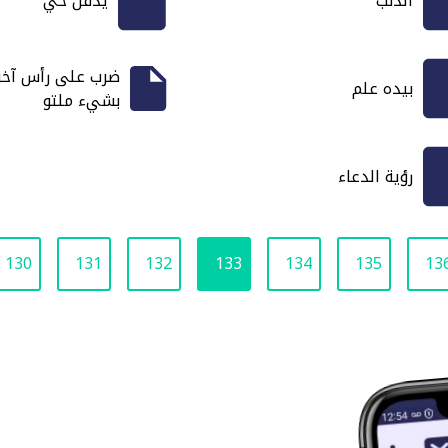
الذَّنَب
يدفن حي
ضرب على رأس آخر
بيده علم
بشيء ملتو
رؤية الدعاء
130
131
132
133
134
135
13