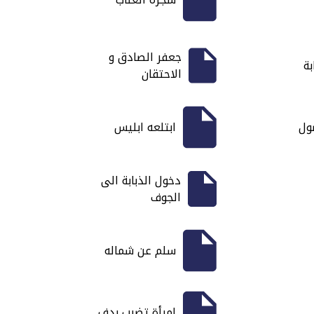
جعفر الصادق و
ة
الاحتقان
ول
ابتلعه ابليس
دخول الذبابة الى
الجوف
سلم عن شماله
امرأة تضرب بدف