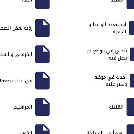
أبو سعيد الواعظ و
رؤية بعض الصحاب
الجعبة
يصلي في موضع لم
الكرماني و الفص
يصل فيه
أحدث في موضع
في عينيه ضعفا
وستر عليه
القنينة
المراسيم
رهطاً من الملائكة
القوس