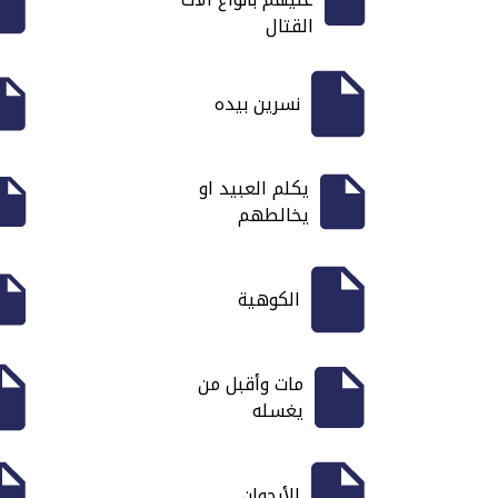
القتال
نسرين بيده
يكلم العبيد او
يخالطهم
الكوهية
مات وأقبل من
يغسله
الأرجوان