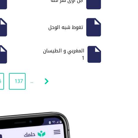
ابن آوى نفر منه
تغوط شبه الوحل
المغربي و الطيسان
1
6
137
...