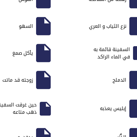
نزع الثياب و العري
السهو
السفينة قائمة به
يأكل صمغ
في الماء الراكد
الدملج
زوجته قد ماتت
حين غرقت السفين
إبليس يعذبه
ذهب متاعه