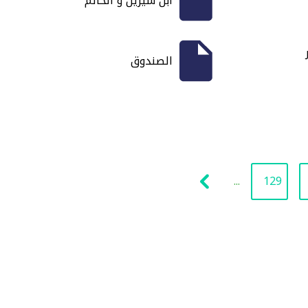
ابن سيرين و الخاتم
الصندوق
...
129