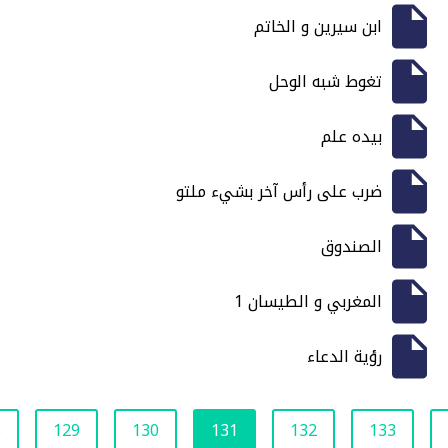
ابن سيرين و الخاتم
تغوط شبه الوحل
بيده علم
ضرب على رأس آخر بشيء ملتو
الصندوق
المغربي و الطيسان 1
رؤية الدعاء
8
129
130
131
132
133