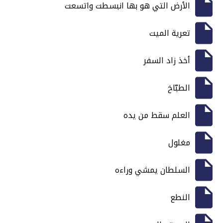
الأرض التي هو بها انبسطت واتسعت
تعرية الميت
أخذ زاد السفر
الطبّاخ
العلم سقط من يده
مغلول
السلطان يمشي وراءه
النطع