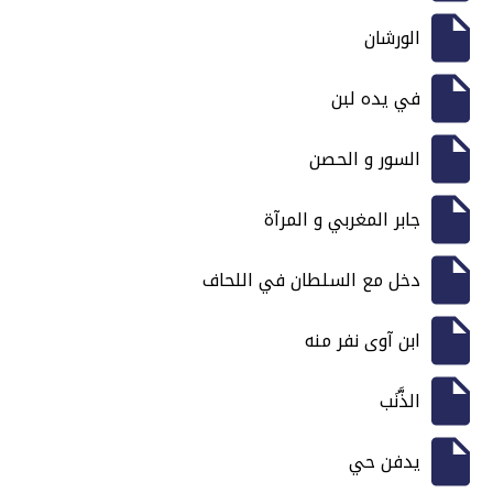
الورشان
في يده لبن
السور و الحصن
جابر المغربي و المرآة
دخل مع السلطان في اللحاف
ابن آوى نفر منه
الذَّنَب
يدفن حي