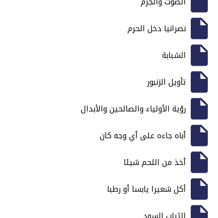
الصوت والجرم
نصرانيا دخل الحرم
الشبابة
تأويل الزنبور
رؤية الأولياء والصالحين والأبدال
أباه جاءه على أي وجه كان
أخذ من اللحم شيئا
أكل شعيرا يابسا أو رطبا
الثياب السود