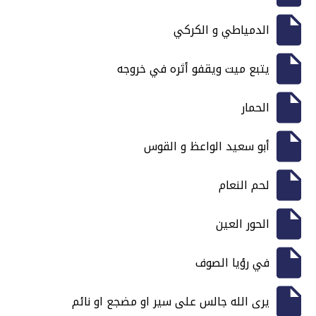
الدمياطي و الكركي
يتبع ميت ويقفو أثره في خروجه
الحمار
أبو سعيد الواعظ و القوس
لحم النعام
الحور العين
في رؤيا الصوف
يرى الله جالس على سير او مضجع او نائم