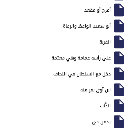
أعرج أو مقعد
أبو سعيد الواعظ والرعاة
القربة
على رأسه عمامة وهي معتمة
دخل مع السلطان في اللحاف
ابن آوى نفر منه
الذَّنَب
يدفن حي