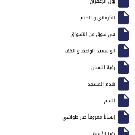
بول الزعفران
الكرماني و الختم
في سوق من الأسواق
ابو سعيد الواعظ و الخف
رؤية اللسان
هدم المسجد
اللحم
إنساناً معروفاً صار طواشي
رؤيا الأسرة