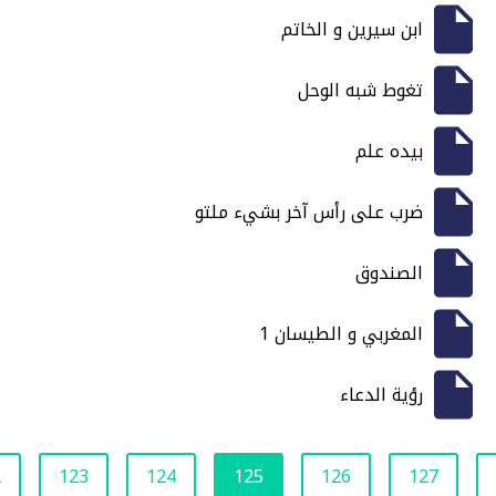
ابن سيرين و الخاتم
تغوط شبه الوحل
بيده علم
ضرب على رأس آخر بشيء ملتو
الصندوق
المغربي و الطيسان 1
رؤية الدعاء
2
123
124
125
126
127