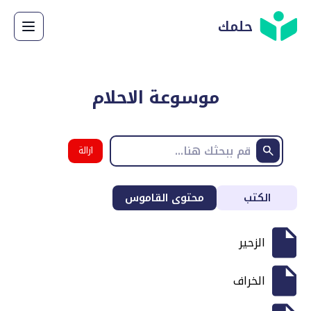
حلمك
موسوعة الاحلام
ازالة
البحث
الكتب
محتوى القاموس
الزحير
الخراف