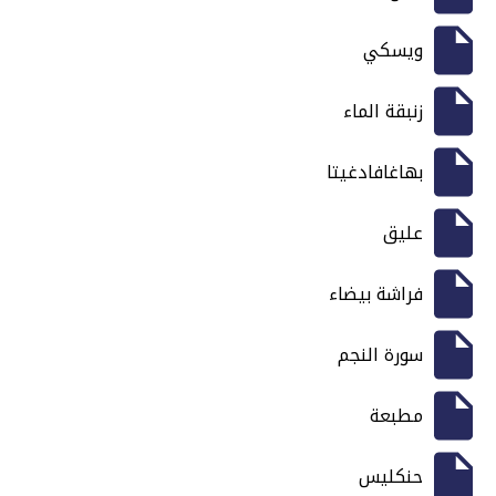
ويسكي
زنبقة الماء
بهاغافادغيتا
عليق
فراشة بيضاء
سورة النجم
مطبعة
حنكليس