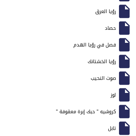
رؤيا العرق
حصاد
فصل في رؤيا الهدم
رؤيا الخشتانك
صوت النحيب
لوز
كروشيه " حبك إبرة معقوفة "
تابل