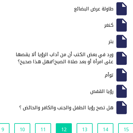
طاولة عرض البضائع
كنغر
بتر
ورد في بعض الكتب أن من آداب الرؤيا ألا يقصها
على امرأة أو بعد صلاة الصبح؟فهل هذا صحيح؟
توأم
رؤيا القفص
هل تصح رؤيا الطفل والجنب والكافر والحائض ؟
9
10
11
12
13
14
15