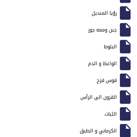
رؤيا المنديل
جبن ومعه جوز
البلوط
الواعظ و الدم
قوس قزح
القرون الى الرأس
الثبات
الكرماني و الطبق