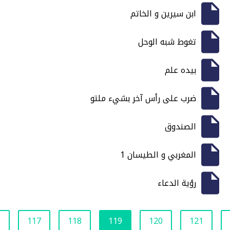
ابن سيرين و الخاتم
تغوط شبه الوحل
بيده علم
ضرب على رأس آخر بشيء ملتو
الصندوق
المغربي و الطيسان 1
رؤية الدعاء
6
117
118
119
120
121