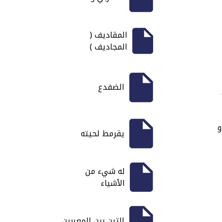
المقاديف (
المجاديف )
الضفدع
و
يقرمط لحيته
له شيء من
الأشياء
التين بين المعبرين