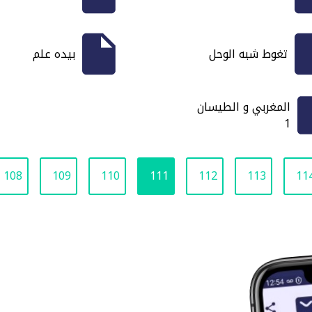
تغوط شبه الوحل
بيده علم
المغربي و الطيسان
1
108
109
110
111
112
113
11