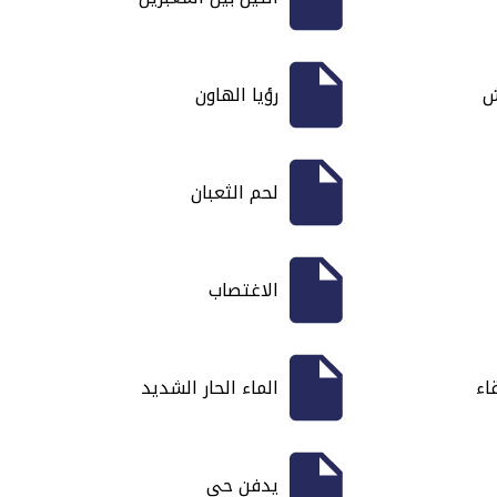
ش
رؤيا الهاون
لحم الثعبان
الاغتصاب
اء
الماء الحار الشديد
يدفن حي