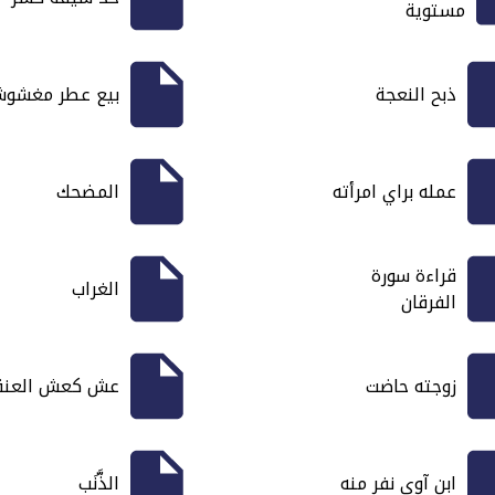
مستوية
ذبح النعجة
بيع عطر مغشو
عمله براي امرأته
المضحك
قراءة سورة
الغراب
الفرقان
زوجته حاضت
عش كعش العنق
ابن آوى نفر منه
الذَّنَب