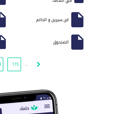
في اللحاف
ابن سيرين و الخاتم
الصندوق
4
115
...