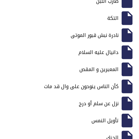
ضارب اللبن
التكة
نادرة نبش قبور الموتى
دانيال عليه السلام
المعبرين و المقص
كأن الناس ينوحون على وال قد مات
نزل عن سلم أو درج
تأويل النمس
الحنك