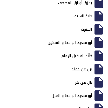
يمزق أوراق المصحف
ظبة السيف
القنوت
أبو سعيد الواعظ و السكين
كأنّه نام قبل الإمام
نزل عن جمله
بال في بئر
أبو سعيد الواعظ و الغزل