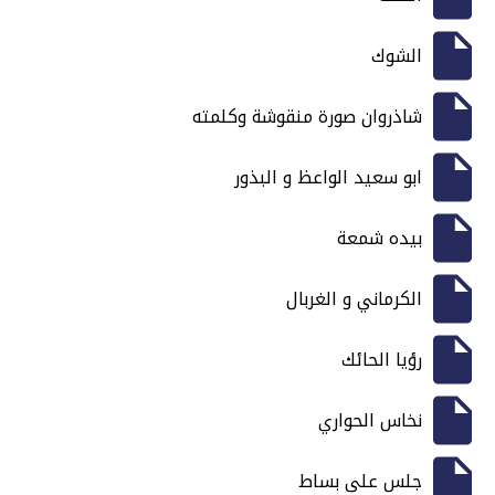
الشوك
شاذروان صورة منقوشة وكلمته
ابو سعيد الواعظ و البذور
بيده شمعة
الكرماني و الغربال
رؤيا الحائك
نخاس الحواري
جلس على بساط