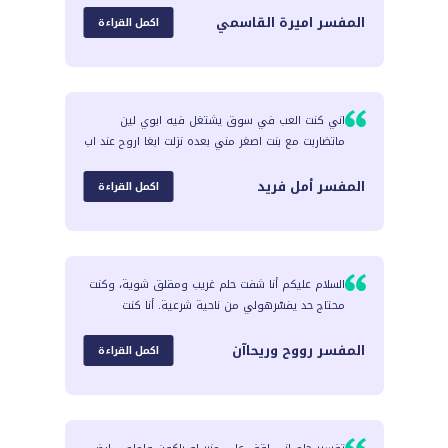
المفسر
اميرة القاسمي
اكمل القراءة
اني كنت العب في سوق يشتغل فيه ابوي لين
ماتضاربت مع بنت اصغر مني بعده نزلت ابغا اروح عند اب
المفسر
أمل فريد
اكمل القراءة
السلام عليكم أنا شفت حلم غريب ومقلق شوية، وكنت
محتاج حد يفسّرهولي من ناحية شرعية. أنا كنت
المفسر
رووح وريحاآن
اكمل القراءة