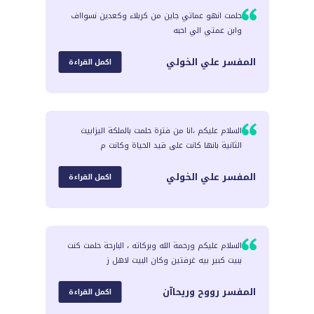
حلمت انهو عماتي جاين من كربلاء وكعدين نسوااف
وابن عمتي الي احبه
المفسر
علي الخولي
اكمل القراءة
السلام عليكم ،انا من فترة حلمت بالملكة اليزابيث
الثانية بانها كانت على قيد الحياة وكانت م
المفسر
علي الخولي
اكمل القراءة
السلام عليكم ورحمة الله وبركاته ، البارحة حلمت كنت
ببيت كبير بيه غرفتين وكان البيت لاهل ز
المفسر
رووح وريحاآن
اكمل القراءة