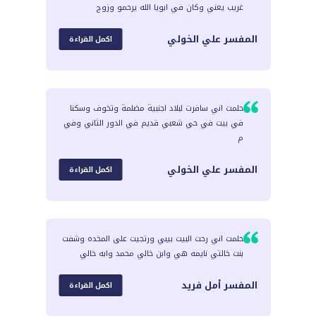
غريب يعني وكان في ابويا الله يرحمو وزوج
المفسر
علي الخولي
اكمل القراءة
حلمت اني سافرت لبلاد اجنبية مضلمة وتخوف وسكنا
في بيت في حي شعبي قديم في الدور الثاني وفي
م
المفسر
علي الخولي
اكمل القراءة
حلمت اني رحت البيت بيبي ورتجيت على المخده وشفت
بنت خالتي نايمه هي وابن خالي محمد وابه خالي
المفسر
أمل فريد
اكمل القراءة