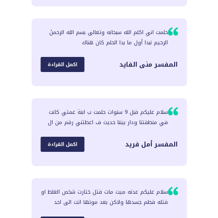
حلمت اني اكلم الله سبحانه وتعالى بسم الله الرحمنٰ
الرحيم نبدا أول ما بدا الحلم كان هناك
المفسر
منى الفايد
اكمل القراءة
سلام عليكم قبل 9 سنوات حلمت ب ابنة عمتي كانت
في منطقتنا ودار بيننا حديث ف اعطتني رقم من ال
المفسر
أمل فريد
اكمل القراءة
سلام عليكم عدنه ميت مات قتل ختارت شخص الغلط او
قتله قطم جسدها ولاكن بعد موتها اتت الى احد