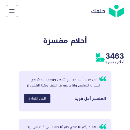
حلمك
أحلام مفسرة
3463
أحلام مفسرة
أ. امل فريد رأيت انى مع شخص وزوجته ف كرسي
السياره الامامى وانا جالسه ف الخلف وهذا الشخص نز
المفسر
أمل فريد
اكمل القراءة
السلام عليكم انا عندي حلم أنا حلمت اني كنت في بيت