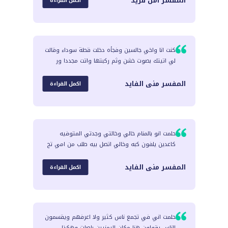
المفسر
أمل فريد
اكمل القراءة
كنت انا واخي جالسين وفجأه دخلت قطة سوداء وقالت
لي اتيتك بصوت خشن وثم ركبتها واتت مجددا ور
المفسر
منى الفايد
اكمل القراءة
حلمت انو بالمنام خالي وخالتي وجدتي المتوفيه
كاعدين يلفون كبه وخالي اتصل بيه طلب من امي تج
المفسر
منى الفايد
اكمل القراءة
حلمت اني في تجمع ناس كثير ولا اعرفهم ويقسمون
الناس يقولون هنا مكان اليمنيين باصات وهكذا