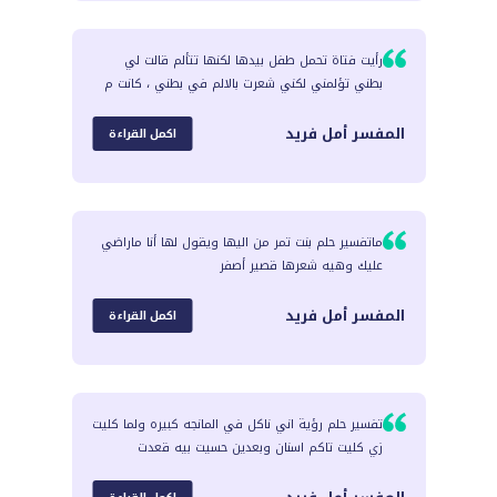
رأيت فتاة تحمل طفل بيدها لكنها تتألم قالت لي
بطني تؤلمني لكني شعرت بالالم في بطني ، كانت م
المفسر
أمل فريد
اكمل القراءة
ماتفسير حلم بنت تمر من اليها ويقول لها أنا ماراضي
عليك وهيه شعرها قصير أصفر
المفسر
أمل فريد
اكمل القراءة
تفسير حلم رؤية اني ناكل في المانجه كبيره ولما كليت
زي كليت تاكم اسنان وبعدين حسيت بيه قعدت