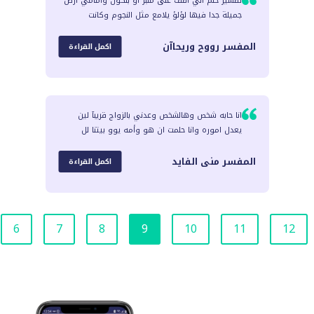
تفسير حلم اني اقف على منبر او بلكون وامامي ارض
جميلة جدا فيها لؤلؤ يلامع مثل النجوم وكانت
المفسر
رووح وريحاآن
اكمل القراءة
انا حابه شخص وهالشخص وعدني بالزواج قريبآ لين
يعدل اموره وانا حلمت ان هو وأمه يوو بيتنا لل
المفسر
منى الفايد
اكمل القراءة
6
7
8
9
10
11
12