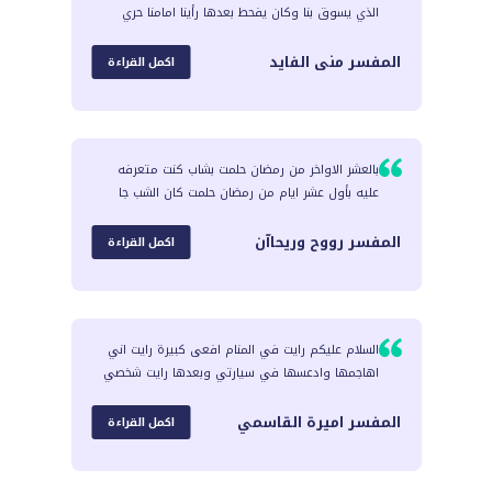
الذي يسوق بنا وكان يفحط بعدها رأينا امامنا حري
المفسر
منى الفايد
اكمل القراءة
بالعشر الاواخر من رمضان حلمت بشاب كنت متعرفه
عليه بأول عشر ايام من رمضان حلمت كان الشب جا
المفسر
رووح وريحاآن
اكمل القراءة
السلام عليكم رايت في المنام افعى كبيرة رايت اني
اهاجمها وادعسها في سيارتي وبعدها رايت شخصي
المفسر
اميرة القاسمي
اكمل القراءة