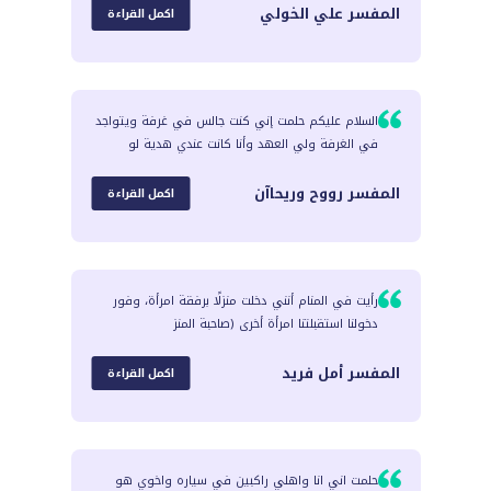
المفسر
علي الخولي
اكمل القراءة
السلام عليكم حلمت إني كنت جالس في غرفة ويتواجد
في الغرفة ولي العهد وأنا كانت عندي هدية لو
المفسر
رووح وريحاآن
اكمل القراءة
رأيت في المنام أنني دخلت منزلًا برفقة امرأة، وفور
دخولنا استقبلتنا امرأة أخرى (صاحبة المنز
المفسر
أمل فريد
اكمل القراءة
حلمت اني انا واهلي راكبين في سياره واخوي هو