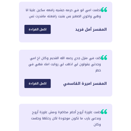
تحلمت امي انو في حرمه حبشيه رافعه سكين علينا انا
وهي واخوي الصغير بس بقيت رافعته ماقدرت تس
المفسر
أمل فريد
اكمل القراءة
كنت في منزل جدي رحمه الله القديم وكان اخ امي
وجدتي يقولون لي اذهب لي روايت امك فهي في
خطر
المفسر
اميرة القاسمي
اكمل القراءة
حلمت عاوزة أروح أحضر محاضرة ومش عاوزة أروح
وبدعي يارب ما تكون موجودة لكن رحتلها وجلست
وكان