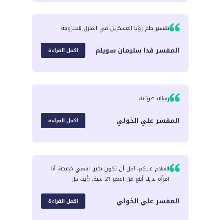
تفسير حلم رؤيا العسكرين في المنزل للمتزوجه
المفسر
فدا سليمان سويلم
اكمل القراءة
رسالة صوتية
المفسر
علي الخولي
اكمل القراءة
السلام عليكم، آمل أن تكون بخير. اسمي خديجة، أنا
امرأة عزباء أبلغ من العمر 21 سنة. رأيت حل
المفسر
علي الخولي
اكمل القراءة