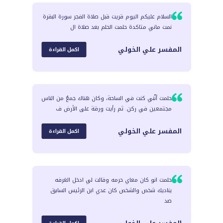
السلام عليكم اليوم قريت قبل صلاة الفجر سورة البقرة
نمت ماني متاكدة حلمت الحلم بعد صلاة ال
المفسر
علي الخولي
اكمل القراءة
حلمت أنّني كنت في الساحة، وكان هناك جمعٌ من الناس
مجتمعين في ركن. ثم رأيت ورقة على الأرض ف
المفسر
علي الخولي
اكمل القراءة
حلمت انو كان معاي حرمه وقالت لي ادخل الغرفه
يناديك شخص والشخص كان عدي ابن الرئيس السابق
صد