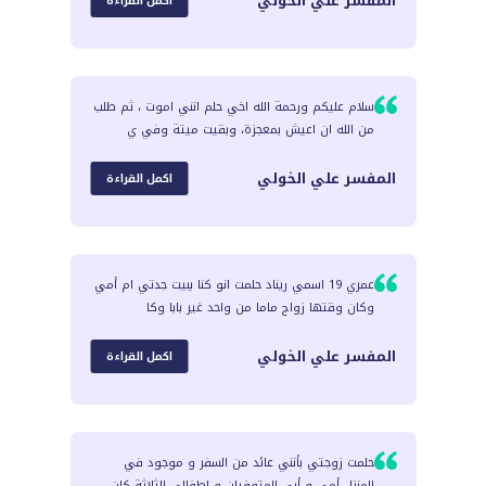
المفسر
علي الخولي
اكمل القراءة
سلام عليكم ورحمة الله اخي حلم انني اموت ، ثم طلب
من الله ان اعيش بمعجزة، وبقيت ميتة وفي ي
المفسر
علي الخولي
اكمل القراءة
عمري 19 اسمي ريناد حلمت انو كنا ببيت جدتي ام أمي
وكان وقتها زواج ماما من واحد غير بابا وكا
المفسر
علي الخولي
اكمل القراءة
حلمت زوجتي بأنني عائد من السفر و موجود في
المنزل أمي و أبي المتوفيان و اطفالي الثلاثة كان