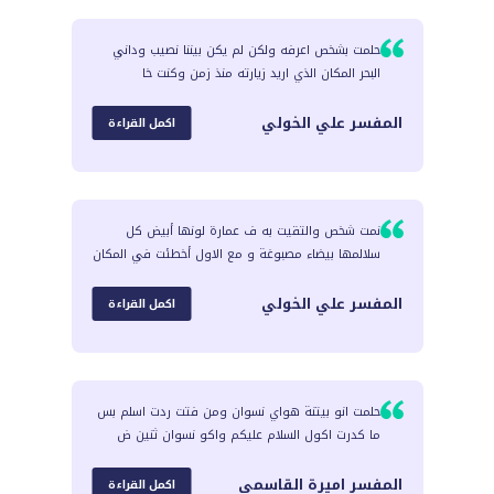
حلمت بشخص اعرفه ولكن لم يكن بيننا نصيب وداني
البحر المكان الذي اريد زيارته منذ زمن وكنت خا
المفسر
علي الخولي
اكمل القراءة
نمت شخص والتقيت به ف عمارة لونها أبيض كل
سلالمها بيضاء مصبوغة و مع الاول أخطئت في المكان
المفسر
علي الخولي
اكمل القراءة
حلمت انو بيتنة هواي نسوان ومن فتت ردت اسلم بس
ما كدرت اكول السلام عليكم واكو نسوان ثنين ض
المفسر
اميرة القاسمي
اكمل القراءة