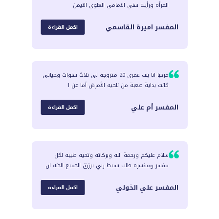
المرأه ورأيت سني الامامي العلوي الايمن
المفسر
اميرة القاسمي
اكمل القراءة
مرحبا انا بنت عمري 20 متزوجه لي ثلاث سنوات وحياتي
كانت بداية صعبة من ناحيه الأمرض أما عن ا
المفسر
أم علي
اكمل القراءة
سلام عليكم ورحمة الله وبركاته وتحيه طيبه لكل
مفسر ومفسره طلب بسيط ربي يرزق الجميع الجنه ان
المفسر
علي الخولي
اكمل القراءة