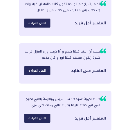
الحلم ياشيخ حلم الوالده تقول كانت حالمه ان فيه واحد
جاء خطب بس ماتعرف مين خطب من بناتها ال
المفسر
أمل فريد
اكمل القراءة
حلمت أن الدنيا كلها ضلام و أنا خرجت وراء المنزل فرأيت
شجرة زيتون مضيئة كلها نور و كان جذعه
المفسر
منى الفايد
اكمل القراءة
حلمت اخوية عمرة 19 سنه مريض وبلغرفة بلغني اصيح
امي اني صحت عليها بصوت عالي وقلت اخي مري
المفسر
أمل فريد
اكمل القراءة