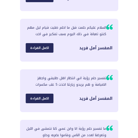
السلام عليكم حلمت قبل ما احلم صليت قيام ليل مهم
كنتو تعبانة في ذلك اليوم بسبب تفكير في اخت
المفسر
أمل فريد
اكمل القراءة
تفسير حلم رؤية اني انتظار اهل طليقي واجهز
الضيافة و هم يريدو زيارتنا اخذت 5 علب مكسرات
المفسر
أمل فريد
اكمل القراءة
ما تفسير حلم رؤية انا وابن عمي كنا نتمشى في الليل
وتعرضنا لعدد من الناس وقاموا بضربه وحاو