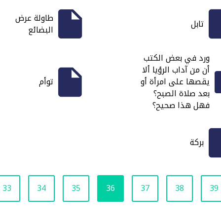
طاولة عرض
تابل
البضائع
ورد في بعض الكتب
أن من آداب الرؤيا ألا
يقصها على امرأة أو
توأم
بعد صلاة الصبح؟
فهل هذا صحيح؟
بركة
33
34
35
36
37
38
39