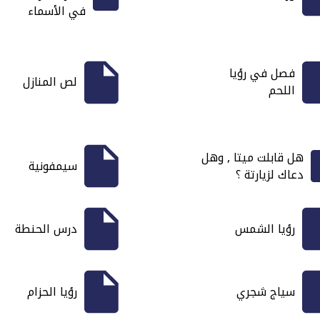
في الأسماء
فصل في رؤيا
لص المنازل
اللحم
هل قابلت ميتا , وهل
سيمفونية
دعاك لزيارتة ؟
رؤيا الشمس
درس الحنطة
سياج شجري
رؤيا الحزام