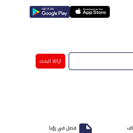
ازالة البحث
اف
فصل في رؤيا