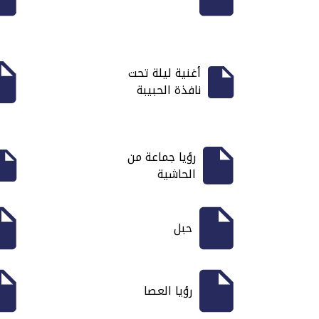
أغنية ليلة تحت
نافذة الحبيبة
رؤيا جماعة من
الحاشية
حبل
رؤيا العصا