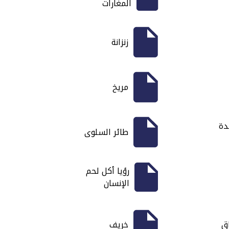
المغارات
زنزانة
مريخ
دة
طائر السلوى
رؤيا أكل لحم
الإنسان
اق
خريف