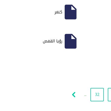
كنغر
رؤيا القفص
...
32