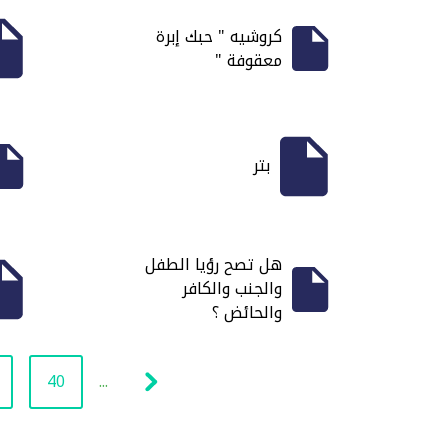
كروشيه " حبك إبرة
معقوفة "
بتر
هل تصح رؤيا الطفل
والجنب والكافر
والحائض ؟
40
...