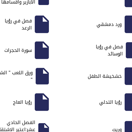
الأبازير وأقسامها
فصل في رؤيا
ورد دمشقي
الرعد
فصل في رؤيا
سورة الحجرات
الوسائد
ورق اللعب " الش
خشخيشة الطفل
"
رؤيا التدلي
رؤيا العاج
الفصل الحادي
وريث
عشر:اعتبر الاشتق