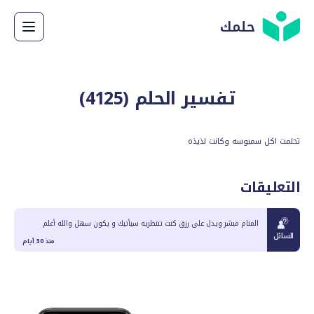
حلمك
تفسير الحلم (
4125
)
تحلمت اكل سمبوسه وكانت لذيذه
التعليقات
المنام مبشر ويدل على رزق كنت تنتظريه سيأتيك و يكون سهل والله أعلم
السائل
منذ 30 أيام